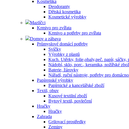
Kosmetika
Deodoranty
Dětská kosmetika
Kosmetické výrobky
Mazlíčci
Krmivo pro zvířata
Krmivo a potřeby pro zvířata
Domov a zábava
Průmyslové domácí potřeby
Svíčky
Výrobky z plastů
Kuch. Utěrky, folie,obaly,peč. papír, sáčky,
Nádobí, sklo, porc., keramika, nožířské zbož
Baterie, žárovky
Nářadí, ruční nástroje, potřeby pro domácno
Papírenské výrobky
Papírnické a kancelářské zboží
Textil, obuv
Kusové textilní zboží
Bytový textil, povlečení
Hračky
Hračky
Zahrada
Grilovací prostředky
Zeminy