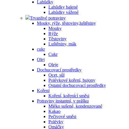
Lahůdky
Lahůdky balené
Lahůdky vážené
Trvanlivé potraviny
Mouky, rýže, těstoviny,luštěniny
Mouky
Rýže
Těstoviny
Luštěniny, mák
cukr
Cukr
Olej
Oleje
Dochucovací prostředky
Ocet, sůl
Polévkové koření, bujony
Ostatní dochucovací prostředky
Koření
Koření, kořenící směsi
Potraviny instantní, v prášku
Mléko sušené, kondenzované
Kakao
Pečivové směsi
Polévky
Omáčky