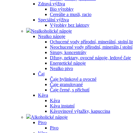
Zdravá výživa
Bio výrobky
Cereálie a musli, racio
Speciální výživa
Výrobky bez laktozy
Nealkoholické nápoje
Nealko nápoje
Ochucené vody přírodní, minerální, stolní,
Neochucené vody přírodní, mineráln,í stolní
Sirupy, koncentráty
Džusy, nektary, ovocné nápoje, ledové čaje
Energetické nápoje
Nealko pivo
Čaj
Čaje bylinkové a ovocné
Čaje granulované
Čaje černé, s příchutí
Káva
Káva
Káva instatní
Kávovinové výtažky, kapuccina
Alkoholické nápoje
Pivo
Pivo