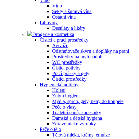
Víno
Víno
Sekty a šumivá vína
Ostatní vína
Lihoviny
Destiláty a likéry
Drogerie a kosmetika
Čistící a prací prostředky
Aviváže
Odstraňovače skvrn a doplňky na praní
Prostředky na mytí nádobí
WC prostředky
Čistící potřeby
Prací prášky a gely
Čistící prostředky
Hygienické potřeby
Holení
Zubní hygiena
Mýdla, sprch, gely, pěny do koupele
Péče o vlasy
Toaletní papír, kapesníky
Dámská a dětská hygiena
Zdravotnické výrobky
Péče o tělo
Tělová mléka, krémy, emulze