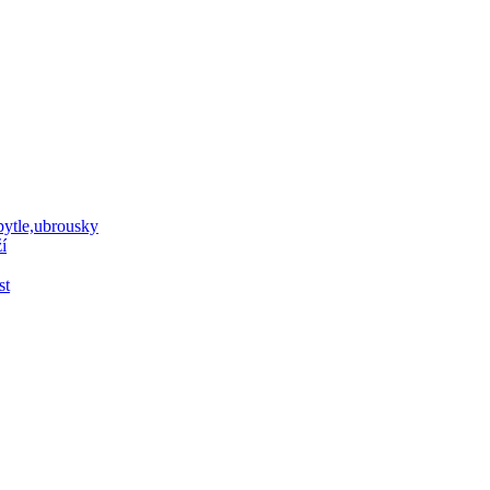
 pytle,ubrousky
í
st