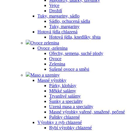
Majonézy, tatarky, dresinky
Vejce
Droždí
Tuky, margariny, sádlo
Sádlo, ochucená sádla
Tuky, margariny
Hotová jídla chlazená
Hotová jídla, knedlíky, těsta
Ovoce zelenina
Ovoce -zelenina
Ořechy, semena, suché plody
Ovoce
Zelenina
Sušené ovoce a směsi
Maso a uzeniny
Masné výrobky
Párky, klobásy
Měkké salámy
Trvanlivé salámy
Šunky a speciality
Uzená masa a speciality
Masné výrobky vařené, smažené, pečené
Paštiky chlazené
Výrobky z ryb chlazené
Rybí výrobky chlazené