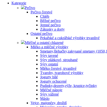
Kategorie
Pečivo
Pečivo čerstvé
Chléb
Běžné pečivo
Jemné pečivo
Zákusky a dorty
Ostatní pečivo
Pekařské a cukrářské výrobky trvanlivé
Mléčné a ostatní chlazené
Mléko a mléčné výrobky
Smetany,šlehačky,zakysané smetany (1050,
Sýry tavené
Sýry plátkové, strouhané
Sýry ostatní
Mléko čerstvé, trvanlivé
Tvarohy, tvarohové výrobky
Jogurty bílé
Jogurty ochucené
Pudinky,dezerty,rýže, krupice,tyčinky
Mléčné nápoje
Sýry vážené
Máslo
Vejce, majonézy, droždí