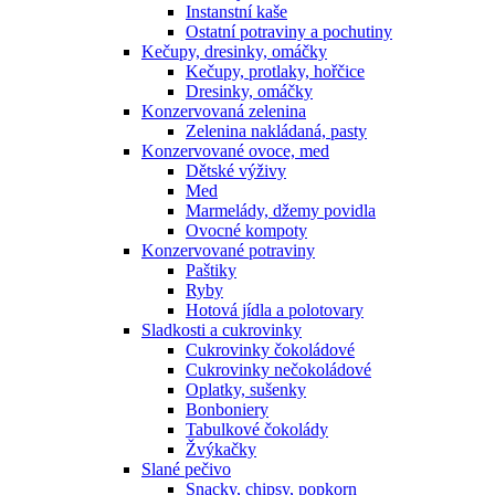
Instanstní kaše
Ostatní potraviny a pochutiny
Kečupy, dresinky, omáčky
Kečupy, protlaky, hořčice
Dresinky, omáčky
Konzervovaná zelenina
Zelenina nakládaná, pasty
Konzervované ovoce, med
Dětské výživy
Med
Marmelády, džemy povidla
Ovocné kompoty
Konzervované potraviny
Paštiky
Ryby
Hotová jídla a polotovary
Sladkosti a cukrovinky
Cukrovinky čokoládové
Cukrovinky nečokoládové
Oplatky, sušenky
Bonboniery
Tabulkové čokolády
Žvýkačky
Slané pečivo
Snacky, chipsy, popkorn