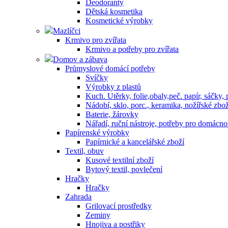
Deodoranty
Dětská kosmetika
Kosmetické výrobky
Mazlíčci
Krmivo pro zvířata
Krmivo a potřeby pro zvířata
Domov a zábava
Průmyslové domácí potřeby
Svíčky
Výrobky z plastů
Kuch. Utěrky, folie,obaly,peč. papír, sáčky,
Nádobí, sklo, porc., keramika, nožířské zbož
Baterie, žárovky
Nářadí, ruční nástroje, potřeby pro domácno
Papírenské výrobky
Papírnické a kancelářské zboží
Textil, obuv
Kusové textilní zboží
Bytový textil, povlečení
Hračky
Hračky
Zahrada
Grilovací prostředky
Zeminy
Hnojiva a postřiky