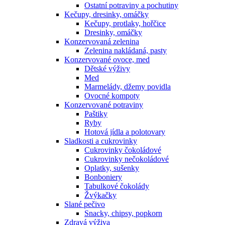
Ostatní potraviny a pochutiny
Kečupy, dresinky, omáčky
Kečupy, protlaky, hořčice
Dresinky, omáčky
Konzervovaná zelenina
Zelenina nakládaná, pasty
Konzervované ovoce, med
Dětské výživy
Med
Marmelády, džemy povidla
Ovocné kompoty
Konzervované potraviny
Paštiky
Ryby
Hotová jídla a polotovary
Sladkosti a cukrovinky
Cukrovinky čokoládové
Cukrovinky nečokoládové
Oplatky, sušenky
Bonboniery
Tabulkové čokolády
Žvýkačky
Slané pečivo
Snacky, chipsy, popkorn
Zdravá výživa