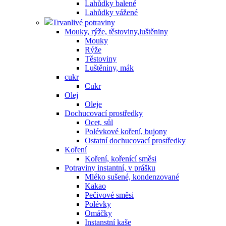
Lahůdky balené
Lahůdky vážené
Trvanlivé potraviny
Mouky, rýže, těstoviny,luštěniny
Mouky
Rýže
Těstoviny
Luštěniny, mák
cukr
Cukr
Olej
Oleje
Dochucovací prostředky
Ocet, sůl
Polévkové koření, bujony
Ostatní dochucovací prostředky
Koření
Koření, kořenící směsi
Potraviny instantní, v prášku
Mléko sušené, kondenzované
Kakao
Pečivové směsi
Polévky
Omáčky
Instanstní kaše