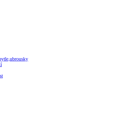
 pytle,ubrousky
í
st