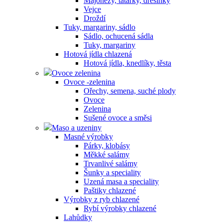
Majonézy, tatarky, dresinky
Vejce
Droždí
Tuky, margariny, sádlo
Sádlo, ochucená sádla
Tuky, margariny
Hotová jídla chlazená
Hotová jídla, knedlíky, těsta
Ovoce zelenina
Ovoce -zelenina
Ořechy, semena, suché plody
Ovoce
Zelenina
Sušené ovoce a směsi
Maso a uzeniny
Masné výrobky
Párky, klobásy
Měkké salámy
Trvanlivé salámy
Šunky a speciality
Uzená masa a speciality
Paštiky chlazené
Výrobky z ryb chlazené
Rybí výrobky chlazené
Lahůdky