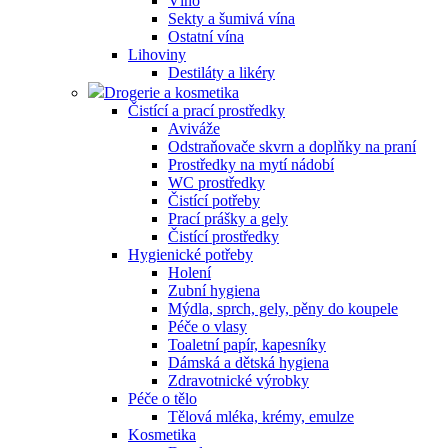
Víno
Sekty a šumivá vína
Ostatní vína
Lihoviny
Destiláty a likéry
Drogerie a kosmetika
Čistící a prací prostředky
Aviváže
Odstraňovače skvrn a doplňky na praní
Prostředky na mytí nádobí
WC prostředky
Čistící potřeby
Prací prášky a gely
Čistící prostředky
Hygienické potřeby
Holení
Zubní hygiena
Mýdla, sprch, gely, pěny do koupele
Péče o vlasy
Toaletní papír, kapesníky
Dámská a dětská hygiena
Zdravotnické výrobky
Péče o tělo
Tělová mléka, krémy, emulze
Kosmetika