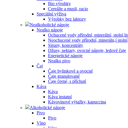
Bio výrobky
Cereálie a musli, racio
Speciální výživa
Výrobky bez laktozy
Nealkoholické nápoje
Nealko nápoje
Ochucené vody přírodní, minerální, stolní,
Neochucené vody přírodní, mineráln,í stolní
Sirupy, koncentráty
Džusy, nektary, ovocné nápoje, ledové čaje
Energetické nápoje
Nealko pivo
Čaj
Čaje bylinkové a ovocné
Čaje granulované
Čaje černé, s příchutí
Káva
Káva
Káva instatní
Kávovinové výtažky, kapuccina
Alkoholické nápoje
Pivo
Pivo
Víno