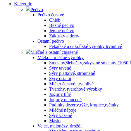
Kategorie
Pečivo
Pečivo čerstvé
Chléb
Běžné pečivo
Jemné pečivo
Zákusky a dorty
Ostatní pečivo
Pekařské a cukrářské výrobky trvanlivé
Mléčné a ostatní chlazené
Mléko a mléčné výrobky
Smetany,šlehačky,zakysané smetany (1050,
Sýry tavené
Sýry plátkové, strouhané
Sýry ostatní
Mléko čerstvé, trvanlivé
Tvarohy, tvarohové výrobky
Jogurty bílé
Jogurty ochucené
Pudinky,dezerty,rýže, krupice,tyčinky
Mléčné nápoje
Sýry vážené
Máslo
Vejce, majonézy, droždí