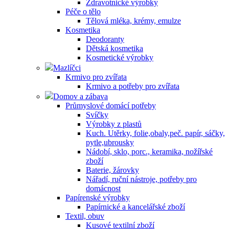
Zdravotnické výrobky
Péče o tělo
Tělová mléka, krémy, emulze
Kosmetika
Deodoranty
Dětská kosmetika
Kosmetické výrobky
Mazlíčci
Krmivo pro zvířata
Krmivo a potřeby pro zvířata
Domov a zábava
Průmyslové domácí potřeby
Svíčky
Výrobky z plastů
Kuch. Utěrky, folie,obaly,peč. papír, sáčky,
pytle,ubrousky
Nádobí, sklo, porc., keramika, nožířské
zboží
Baterie, žárovky
Nářadí, ruční nástroje, potřeby pro
domácnost
Papírenské výrobky
Papírnické a kancelářské zboží
Textil, obuv
Kusové textilní zboží