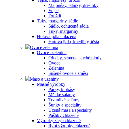
Vejce, majonézy, droždí
Majonézy, tatarky, dresinky
Vejce
Droždí
Tuky, margariny, sádlo
Sádlo, ochucená sádla
Tuky, margariny
Hotová jídla chlazená
Hotová jídla, knedlíky, těsta
Ovoce zelenina
Ovoce -zelenina
Ořechy, semena, suché plody
Ovoce
Zelenina
Sušené ovoce a směsi
Maso a uzeniny
Masné výrobky
Párky, klobásy
Měkké salámy
Trvanlivé salámy
Šunky a speciality
Uzená masa a speciality
Paštiky chlazené
Výrobky z ryb chlazené
Rybí výrobky chlazené