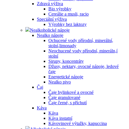
Zdravá výživa
Bio výrobky
Cereálie a musli, racio
Speciální výživa
Výrobky bez laktozy
Nealkoholické nápoje
Nealko nápoje
Ochucené vody přírodní, minerální,
stolní,limonady
Neochucené vody přírodní, mineráln,í
stolní
Sirupy, koncentráty
Džusy, nektary, ovocné nápoje, ledové
čaje
Energetické nápoje
Nealko pivo
Čaj
Čaje bylinkové a ovocné
Čaje granulované
Čaje černé, s příchutí
Káva
Káva
Káva instatní
Kávovinové výtažky, kapuccina