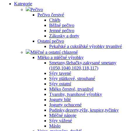
Kategorie
Pečivo
Pečivo čerstvé
Chléb
Běžné pečivo
Jemné pečivo
Zákusky a dorty
Ostatní pečivo
Pekařské a cukrářské výrobky trvanlivé
Mléčné a ostatní chlazené
Mléko a mléčné výrobky
Smetany,šlehačky,zakysané smetany
(1050,1040,1020,118,117)
Sýry tavené
Sýry plátkové, strouhané
Sýry ostatní
Mléko čerstvé, trvanlivé
Tvarohy, tvarohové výrobky
Jogurty bílé
Jogurty ochucené
Pudinky,dezerty,rýže, krupice,tyčinky
Mléčné nápoje
Sýry vážené
Máslo