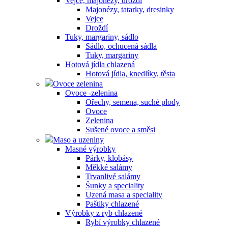
Vejce, majonézy, droždí
Majonézy, tatarky, dresinky
Vejce
Droždí
Tuky, margariny, sádlo
Sádlo, ochucená sádla
Tuky, margariny
Hotová jídla chlazená
Hotová jídla, knedlíky, těsta
Ovoce zelenina
Ovoce -zelenina
Ořechy, semena, suché plody
Ovoce
Zelenina
Sušené ovoce a směsi
Maso a uzeniny
Masné výrobky
Párky, klobásy
Měkké salámy
Trvanlivé salámy
Šunky a speciality
Uzená masa a speciality
Paštiky chlazené
Výrobky z ryb chlazené
Rybí výrobky chlazené