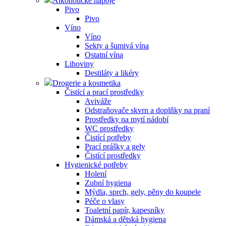
Alkoholické nápoje
Pivo
Pivo
Víno
Víno
Sekty a šumivá vína
Ostatní vína
Lihoviny
Destiláty a likéry
Drogerie a kosmetika
Čistící a prací prostředky
Aviváže
Odstraňovače skvrn a doplňky na praní
Prostředky na mytí nádobí
WC prostředky
Čistící potřeby
Prací prášky a gely
Čistící prostředky
Hygienické potřeby
Holení
Zubní hygiena
Mýdla, sprch, gely, pěny do koupele
Péče o vlasy
Toaletní papír, kapesníky
Dámská a dětská hygiena