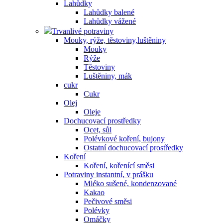
Lahůdky
Lahůdky balené
Lahůdky vážené
Trvanlivé potraviny
Mouky, rýže, těstoviny,luštěniny
Mouky
Rýže
Těstoviny
Luštěniny, mák
cukr
Cukr
Olej
Oleje
Dochucovací prostředky
Ocet, sůl
Polévkové koření, bujony
Ostatní dochucovací prostředky
Koření
Koření, kořenící směsi
Potraviny instantní, v prášku
Mléko sušené, kondenzované
Kakao
Pečivové směsi
Polévky
Omáčky