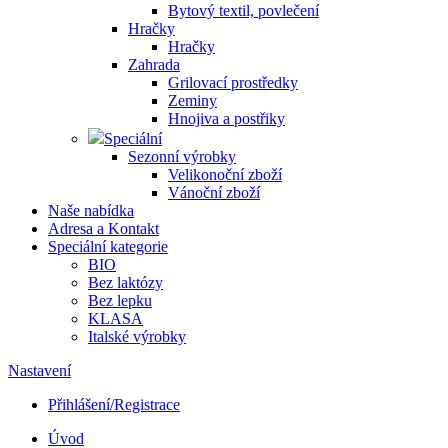
Bytový textil, povlečení
Hračky
Hračky
Zahrada
Grilovací prostředky
Zeminy
Hnojiva a postřiky
Speciální
Sezonní výrobky
Velikonoční zboží
Vánoční zboží
Naše nabídka
Adresa a Kontakt
Speciální kategorie
BIO
Bez laktózy
Bez lepku
KLASA
Italské výrobky
Nastavení
Přihlášení/Registrace
Úvod