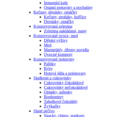
Instanstní kaše
Ostatní potraviny a pochutiny
Kečupy, dresinky, omáčky
Kečupy, protlaky, hořčice
Dresinky, omáčky
Konzervovaná zelenina
Zelenina nakládaná, pasty
Konzervované ovoce, med
Dětské výživy
Med
Marmelády, džemy povidla
Ovocné kompoty
Konzervované potraviny
Paštiky
Ryby
Hotová jídla a polotovary
Sladkosti a cukrovinky
Cukrovinky čokoládové
Cukrovinky nečokoládové
Oplatky, sušenky
Bonboniery
Tabulkové čokolády
Žvýkačky
Slané pečivo
Snacky, chipsy, popkorn