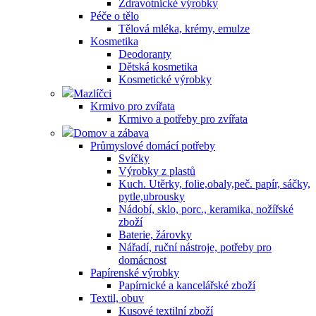
Zdravotnické výrobky
Péče o tělo
Tělová mléka, krémy, emulze
Kosmetika
Deodoranty
Dětská kosmetika
Kosmetické výrobky
Mazlíčci
Krmivo pro zvířata
Krmivo a potřeby pro zvířata
Domov a zábava
Průmyslové domácí potřeby
Svíčky
Výrobky z plastů
Kuch. Utěrky, folie,obaly,peč. papír, sáčky,
pytle,ubrousky
Nádobí, sklo, porc., keramika, nožířské
zboží
Baterie, žárovky
Nářadí, ruční nástroje, potřeby pro
domácnost
Papírenské výrobky
Papírnické a kancelářské zboží
Textil, obuv
Kusové textilní zboží