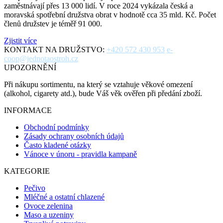
zaměstnávají přes 13 000 lidí. V roce 2024 vykázala česká a
moravská spotřební družstva obrat v hodnotě cca 35 mld. Kč. Počet
členů družstev je téměř 91 000.
Zjistit více
KONTAKT NA DRUŽSTVO:
+420 572 430 953
e-
coop@jednotaostroh.cz
UPOZORNĚNÍ
Při nákupu sortimentu, na který se vztahuje věkové omezení
(alkohol, cigarety atd.), bude Váš věk ověřen při předání zboží.
INFORMACE
Obchodní podmínky
Zásady ochrany osobních údajů
Často kladené otázky
Vánoce v únoru - pravidla kampaně
KATEGORIE
Pečivo
Mléčné a ostatní chlazené
Ovoce zelenina
Maso a uzeniny