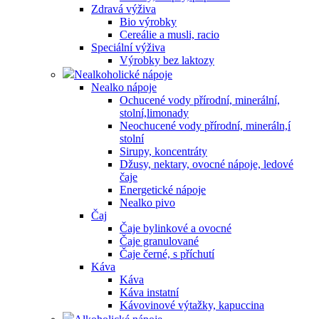
Zdravá výživa
Bio výrobky
Cereálie a musli, racio
Speciální výživa
Výrobky bez laktozy
Nealkoholické nápoje
Nealko nápoje
Ochucené vody přírodní, minerální,
stolní,limonady
Neochucené vody přírodní, mineráln,í
stolní
Sirupy, koncentráty
Džusy, nektary, ovocné nápoje, ledové
čaje
Energetické nápoje
Nealko pivo
Čaj
Čaje bylinkové a ovocné
Čaje granulované
Čaje černé, s příchutí
Káva
Káva
Káva instatní
Kávovinové výtažky, kapuccina