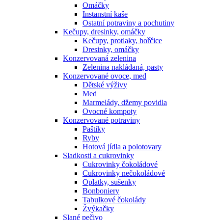
Omáčky
Instanstní kaše
Ostatní potraviny a pochutiny
Kečupy, dresinky, omáčky
Kečupy, protlaky, hořčice
Dresinky, omáčky
Konzervovaná zelenina
Zelenina nakládaná, pasty
Konzervované ovoce, med
Dětské výživy
Med
Marmelády, džemy povidla
Ovocné kompoty
Konzervované potraviny
Paštiky
Ryby
Hotová jídla a polotovary
Sladkosti a cukrovinky
Cukrovinky čokoládové
Cukrovinky nečokoládové
Oplatky, sušenky
Bonboniery
Tabulkové čokolády
Žvýkačky
Slané pečivo