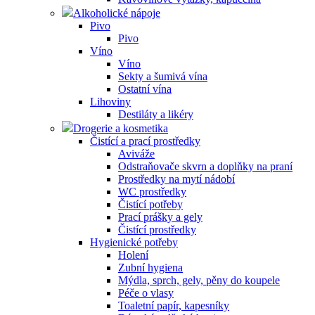
Alkoholické nápoje
Pivo
Pivo
Víno
Víno
Sekty a šumivá vína
Ostatní vína
Lihoviny
Destiláty a likéry
Drogerie a kosmetika
Čistící a prací prostředky
Aviváže
Odstraňovače skvrn a doplňky na praní
Prostředky na mytí nádobí
WC prostředky
Čistící potřeby
Prací prášky a gely
Čistící prostředky
Hygienické potřeby
Holení
Zubní hygiena
Mýdla, sprch, gely, pěny do koupele
Péče o vlasy
Toaletní papír, kapesníky