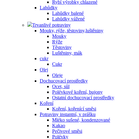
Rybí výrobky chlazené
Lahůdky
Lahůdky balené
Lahůdky vážené
Trvanlivé potraviny
Mouky, rýže, těstoviny,luštěniny
Mouky
Rýže
Těstoviny
Luštěniny, mák
cukr
Cukr
Olej
Oleje
Dochucovací prostředky
Ocet, sůl
Polévkové koření, bujony
Ostatní dochucovací prostředky
Koření
Koření, kořenící směsi
Potraviny instantní, v prášku
Mléko sušené, kondenzované
Kakao
Pečivové směsi
Polévky