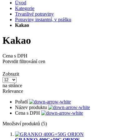
Úvod
Kategorie
Trvanlivé potraviny
Potraviny instantní, v prášku
Kakao
Kakao
Cena s DPH
Potvrdit filtrování cen
Zobrazit
na stránce
Relevance
Pořadí
Název produktu
Cena s DPH
Množství produktů (5)
GRANKO 400G+50G ORION