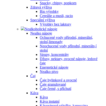
Snacky, chipsy, popkorn
Zdravá výživa
Bio výrobky
Cereálie a musli, racio
Speciální výživa
Výrobky bez laktozy
Nealkoholické nápoje
Nealko nápoje
Ochucené vody přírodní, minerální,
stolní,limonady
Neochucené vody přírodní, mineráln,í
stolní
Sirupy, koncentráty
Džusy, nektary, ovocné nápoje, ledové
čaje
Energetické nápoje
Nealko pivo
Čaj
Čaje bylinkové a ovocné
Čaje granulované
Čaje černé, s příchutí
Káva
Káva
Káva instatní
Kávovinové výtažky, kapuccina