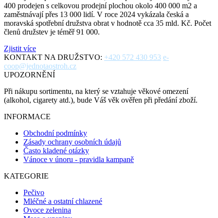
400 prodejen s celkovou prodejní plochou okolo 400 000 m2 a
zaměstnávají přes 13 000 lidí. V roce 2024 vykázala česká a
moravská spotřební družstva obrat v hodnotě cca 35 mld. Kč. Počet
členů družstev je téměř 91 000.
Zjistit více
KONTAKT NA DRUŽSTVO:
+420 572 430 953
e-
coop@jednotaostroh.cz
UPOZORNĚNÍ
Při nákupu sortimentu, na který se vztahuje věkové omezení
(alkohol, cigarety atd.), bude Váš věk ověřen při předání zboží.
INFORMACE
Obchodní podmínky
Zásady ochrany osobních údajů
Často kladené otázky
Vánoce v únoru - pravidla kampaně
KATEGORIE
Pečivo
Mléčné a ostatní chlazené
Ovoce zelenina