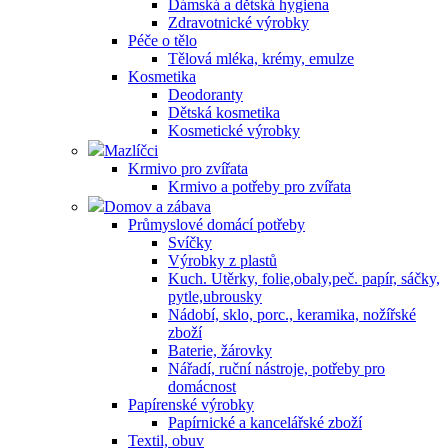
Dámská a dětská hygiena
Zdravotnické výrobky
Péče o tělo
Tělová mléka, krémy, emulze
Kosmetika
Deodoranty
Dětská kosmetika
Kosmetické výrobky
Mazlíčci
Krmivo pro zvířata
Krmivo a potřeby pro zvířata
Domov a zábava
Průmyslové domácí potřeby
Svíčky
Výrobky z plastů
Kuch. Utěrky, folie,obaly,peč. papír, sáčky,
pytle,ubrousky
Nádobí, sklo, porc., keramika, nožířské
zboží
Baterie, žárovky
Nářadí, ruční nástroje, potřeby pro
domácnost
Papírenské výrobky
Papírnické a kancelářské zboží
Textil, obuv