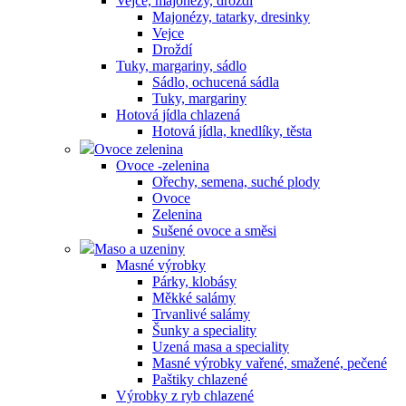
Vejce, majonézy, droždí
Majonézy, tatarky, dresinky
Vejce
Droždí
Tuky, margariny, sádlo
Sádlo, ochucená sádla
Tuky, margariny
Hotová jídla chlazená
Hotová jídla, knedlíky, těsta
Ovoce zelenina
Ovoce -zelenina
Ořechy, semena, suché plody
Ovoce
Zelenina
Sušené ovoce a směsi
Maso a uzeniny
Masné výrobky
Párky, klobásy
Měkké salámy
Trvanlivé salámy
Šunky a speciality
Uzená masa a speciality
Masné výrobky vařené, smažené, pečené
Paštiky chlazené
Výrobky z ryb chlazené