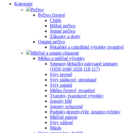
Kategorie
Pečivo
Pečivo čerstvé
Chléb
Běžné pečivo
Jemné pečivo
Zákusky a dorty
Ostatní pečivo
Pekařské a cukrářské výrobky trvanlivé
Mléčné a ostatní chlazené
Mléko a mléčné výrobky
Smetany,šlehačky,zakysané smetany
(1050,1040,1020,118,117)
Sýry tavené
Sýry plátkové, strouhané
Sýry ostatní
Mléko čerstvé, trvanlivé
Tvarohy, tvarohové výrobky
Jogurty bílé
Jogurty ochucené
Pudinky,dezerty,rýže, krupice,tyčinky
Mléčné nápoje
Sýry vážené
Máslo