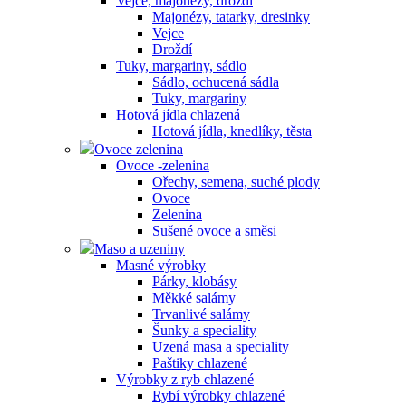
Vejce, majonézy, droždí
Majonézy, tatarky, dresinky
Vejce
Droždí
Tuky, margariny, sádlo
Sádlo, ochucená sádla
Tuky, margariny
Hotová jídla chlazená
Hotová jídla, knedlíky, těsta
Ovoce zelenina
Ovoce -zelenina
Ořechy, semena, suché plody
Ovoce
Zelenina
Sušené ovoce a směsi
Maso a uzeniny
Masné výrobky
Párky, klobásy
Měkké salámy
Trvanlivé salámy
Šunky a speciality
Uzená masa a speciality
Paštiky chlazené
Výrobky z ryb chlazené
Rybí výrobky chlazené