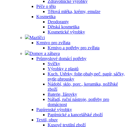
Zdravotnické výrobky
Péče o tělo
Tělová mléka, krémy, emulze
Kosmetika
Deodoranty
Dětská kosmetika
Kosmetické výrobky
Mazlíčci
Krmivo pro zvířata
Krmivo a potřeby pro zvířata
Domov a zábava
Průmyslové domácí potřeby
Svíčky
Výrobky z plastů
Kuch. Utěrky, folie,obaly,peč. papír, sáčky,
pytle,ubrousky
Nádobí, sklo, porc., keramika, nožířské
zboží
Baterie, žárovky
Nářadí, ruční nástroje, potřeby pro
domácnost
Papírenské výrobky
Papírnické a kancelářské zboží
Textil, obuv
Kusové textilní zboží