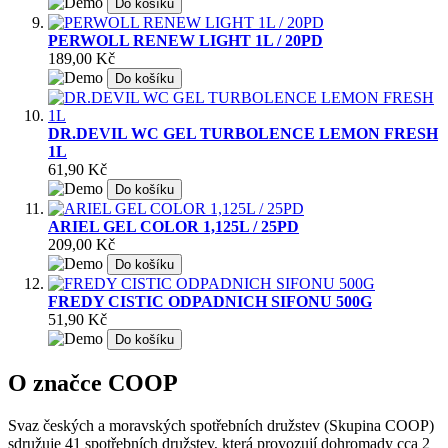
Do košíku
PERWOLL RENEW LIGHT 1L / 20PD
189,00 Kč
Do košíku
DR.DEVIL WC GEL TURBOLENCE LEMON FRESH
1L
61,90 Kč
Do košíku
ARIEL GEL COLOR 1,125L / 25PD
209,00 Kč
Do košíku
FREDY CISTIC ODPADNICH SIFONU 500G
51,90 Kč
Do košíku
O značce COOP
Svaz českých a moravských spotřebních družstev (Skupina COOP)
sdružuje 41 spotřebních družstev, která provozují dohromady cca 2