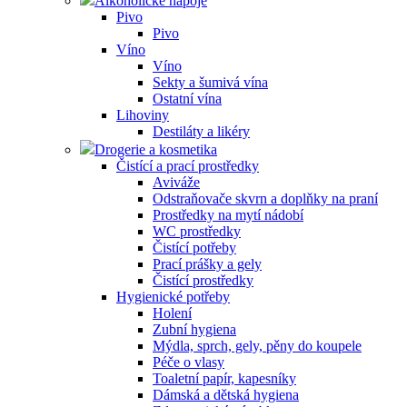
Alkoholické nápoje
Pivo
Pivo
Víno
Víno
Sekty a šumivá vína
Ostatní vína
Lihoviny
Destiláty a likéry
Drogerie a kosmetika
Čistící a prací prostředky
Aviváže
Odstraňovače skvrn a doplňky na praní
Prostředky na mytí nádobí
WC prostředky
Čistící potřeby
Prací prášky a gely
Čistící prostředky
Hygienické potřeby
Holení
Zubní hygiena
Mýdla, sprch, gely, pěny do koupele
Péče o vlasy
Toaletní papír, kapesníky
Dámská a dětská hygiena