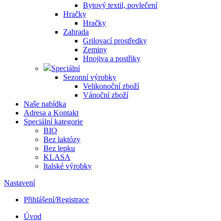
Bytový textil, povlečení
Hračky
Hračky
Zahrada
Grilovací prostředky
Zeminy
Hnojiva a postřiky
Speciální
Sezonní výrobky
Velikonoční zboží
Vánoční zboží
Naše nabídka
Adresa a Kontakt
Speciální kategorie
BIO
Bez laktózy
Bez lepku
KLASA
Italské výrobky
Nastavení
Přihlášení/Registrace
Úvod