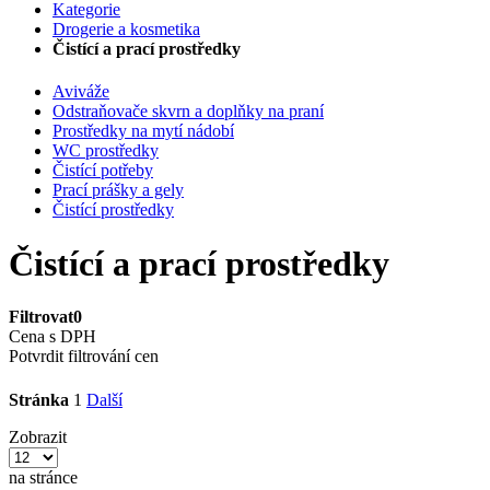
Kategorie
Drogerie a kosmetika
Čistící a prací prostředky
Aviváže
Odstraňovače skvrn a doplňky na praní
Prostředky na mytí nádobí
WC prostředky
Čistící potřeby
Prací prášky a gely
Čistící prostředky
Čistící a prací prostředky
Filtrovat
0
Cena s DPH
Potvrdit filtrování cen
Stránka
1
Další
Zobrazit
na stránce