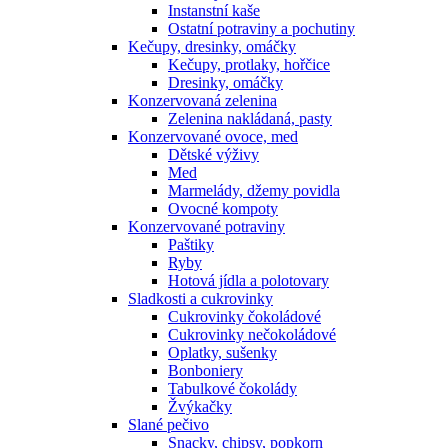
Instanstní kaše
Ostatní potraviny a pochutiny
Kečupy, dresinky, omáčky
Kečupy, protlaky, hořčice
Dresinky, omáčky
Konzervovaná zelenina
Zelenina nakládaná, pasty
Konzervované ovoce, med
Dětské výživy
Med
Marmelády, džemy povidla
Ovocné kompoty
Konzervované potraviny
Paštiky
Ryby
Hotová jídla a polotovary
Sladkosti a cukrovinky
Cukrovinky čokoládové
Cukrovinky nečokoládové
Oplatky, sušenky
Bonboniery
Tabulkové čokolády
Žvýkačky
Slané pečivo
Snacky, chipsy, popkorn