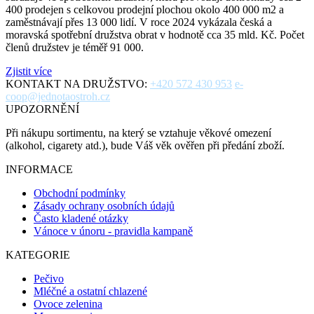
400 prodejen s celkovou prodejní plochou okolo 400 000 m2 a
zaměstnávají přes 13 000 lidí. V roce 2024 vykázala česká a
moravská spotřební družstva obrat v hodnotě cca 35 mld. Kč. Počet
členů družstev je téměř 91 000.
Zjistit více
KONTAKT NA DRUŽSTVO:
+420 572 430 953
e-
coop@jednotaostroh.cz
UPOZORNĚNÍ
Při nákupu sortimentu, na který se vztahuje věkové omezení
(alkohol, cigarety atd.), bude Váš věk ověřen při předání zboží.
INFORMACE
Obchodní podmínky
Zásady ochrany osobních údajů
Často kladené otázky
Vánoce v únoru - pravidla kampaně
KATEGORIE
Pečivo
Mléčné a ostatní chlazené
Ovoce zelenina