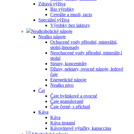
Zdravá výživa
Bio výrobky
Cereálie a musli, racio
Speciální výživa
Výrobky bez laktozy
Nealkoholické nápoje
Nealko nápoje
Ochucené vody přírodní, minerální,
stolní,limonady
Neochucené vody přírodní, mineráln,í
stolní
Sirupy, koncentráty
Džusy, nektary, ovocné nápoje, ledové
čaje
Energetické nápoje
Nealko pivo
Čaj
Čaje bylinkové a ovocné
Čaje granulované
Čaje černé, s příchutí
Káva
Káva
Káva instatní
Kávovinové výtažky, kapuccina