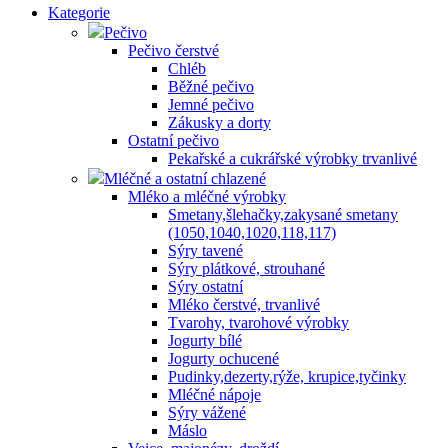
Kategorie
Pečivo
Pečivo čerstvé
Chléb
Běžné pečivo
Jemné pečivo
Zákusky a dorty
Ostatní pečivo
Pekařské a cukrářské výrobky trvanlivé
Mléčné a ostatní chlazené
Mléko a mléčné výrobky
Smetany,šlehačky,zakysané smetany
(1050,1040,1020,118,117)
Sýry tavené
Sýry plátkové, strouhané
Sýry ostatní
Mléko čerstvé, trvanlivé
Tvarohy, tvarohové výrobky
Jogurty bílé
Jogurty ochucené
Pudinky,dezerty,rýže, krupice,tyčinky
Mléčné nápoje
Sýry vážené
Máslo