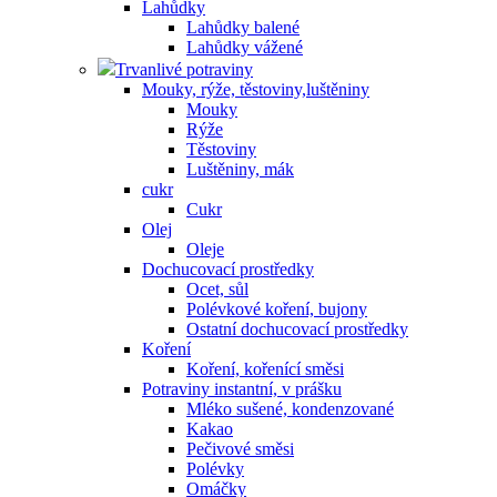
Lahůdky
Lahůdky balené
Lahůdky vážené
Trvanlivé potraviny
Mouky, rýže, těstoviny,luštěniny
Mouky
Rýže
Těstoviny
Luštěniny, mák
cukr
Cukr
Olej
Oleje
Dochucovací prostředky
Ocet, sůl
Polévkové koření, bujony
Ostatní dochucovací prostředky
Koření
Koření, kořenící směsi
Potraviny instantní, v prášku
Mléko sušené, kondenzované
Kakao
Pečivové směsi
Polévky
Omáčky