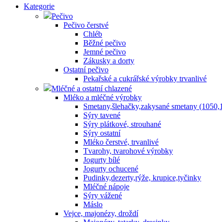
Kategorie
Pečivo
Pečivo čerstvé
Chléb
Běžné pečivo
Jemné pečivo
Zákusky a dorty
Ostatní pečivo
Pekařské a cukrářské výrobky trvanlivé
Mléčné a ostatní chlazené
Mléko a mléčné výrobky
Smetany,šlehačky,zakysané smetany (1050,
Sýry tavené
Sýry plátkové, strouhané
Sýry ostatní
Mléko čerstvé, trvanlivé
Tvarohy, tvarohové výrobky
Jogurty bílé
Jogurty ochucené
Pudinky,dezerty,rýže, krupice,tyčinky
Mléčné nápoje
Sýry vážené
Máslo
Vejce, majonézy, droždí