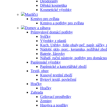
Deodoranty
Dětská kosmetika
Kosmetické výrobky
Mazlíčci
Krmivo pro zvířata
Krmivo a potřeby pro zvířata
Domov a zábava
Průmyslové domácí potřeby
Svíčky
Výrobky z plastů
Kuch. Utěrky, folie,obaly,peč. papír, sáčky,
Nádobí, sklo, porc., keramika, nožířské zbož
Baterie, žárovky
Nářadí, ruční nástroje, potřeby pro domácno
Papírenské výrobky
Papírnické a kancelářské zboží
Textil, obuv
Kusové textilní zboží
Bytový textil, povlečení
Hračky
Hračky
Zahrada
Grilovací prostředky
Zeminy
Hnojiva a postřiky