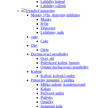
Lahůdky balené
Lahůdky vážené
Trvanlivé potraviny
Mouky, rýže, těstoviny,luštěniny
Mouky
Rýže
Těstoviny
Luštěniny, mák
cukr
Cukr
Olej
Oleje
Dochucovací prostředky
Ocet, sůl
Polévkové koření, bujony
Ostatní dochucovací prostředky
Koření
Koření, kořenící směsi
Potraviny instantní, v prášku
Mléko sušené, kondenzované
Kakao
Pečivové směsi
Polévky
Omáčky
Instanstní kaše