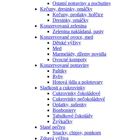
Ostatní potraviny a pochutiny
Kečupy, dresinky, omáčky
Kečupy, protlaky, hořčice
Dresinky, omáčky
Konzervovaná zelenina
Zelenina nakládaná, pasty
Konzervované ovoce, med
Dětské výživy
Med
Marmelády, džemy povidla
Ovocné kompoty
Konzervované potraviny
Paštiky
Ryby
Hotová jídla a polotovary
Sladkosti a cukrovinky
Cukrovinky čokoládové
Cukrovinky nečokoládové
Oplatky, sušenky
Bonboniery
Tabulkové čokolády
Žvýkačky
Slané pečivo
Snacky, chipsy, popkorn
Zdravá výživa