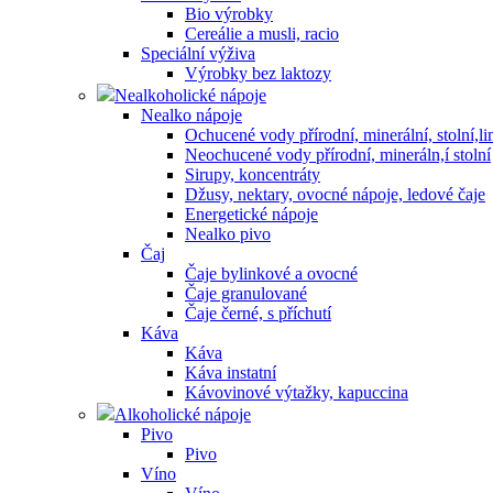
Bio výrobky
Cereálie a musli, racio
Speciální výživa
Výrobky bez laktozy
Nealkoholické nápoje
Nealko nápoje
Ochucené vody přírodní, minerální, stolní,
Neochucené vody přírodní, mineráln,í stolní
Sirupy, koncentráty
Džusy, nektary, ovocné nápoje, ledové čaje
Energetické nápoje
Nealko pivo
Čaj
Čaje bylinkové a ovocné
Čaje granulované
Čaje černé, s příchutí
Káva
Káva
Káva instatní
Kávovinové výtažky, kapuccina
Alkoholické nápoje
Pivo
Pivo
Víno