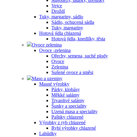
Majonézy, tatarky, dresinky
Vejce
Droždí
Tuky, margariny, sádlo
Sádlo, ochucená sádla
Tuky, margariny
Hotová jídla chlazená
Hotová jídla, knedlíky, těsta
Ovoce zelenina
Ovoce -zelenina
Ořechy, semena, suché plody
Ovoce
Zelenina
Sušené ovoce a směsi
Maso a uzeniny
Masné výrobky
Párky, klobásy
Měkké salámy
Trvanlivé salámy
Šunky a speciality
Uzená masa a speciality
Paštiky chlazené
Výrobky z ryb chlazené
Rybí výrobky chlazené
Lahůdky