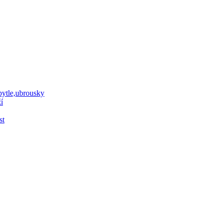
 pytle,ubrousky
í
st