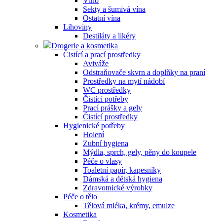
Víno
Sekty a šumivá vína
Ostatní vína
Lihoviny
Destiláty a likéry
Drogerie a kosmetika
Čistící a prací prostředky
Aviváže
Odstraňovače skvrn a doplňky na praní
Prostředky na mytí nádobí
WC prostředky
Čistící potřeby
Prací prášky a gely
Čistící prostředky
Hygienické potřeby
Holení
Zubní hygiena
Mýdla, sprch, gely, pěny do koupele
Péče o vlasy
Toaletní papír, kapesníky
Dámská a dětská hygiena
Zdravotnické výrobky
Péče o tělo
Tělová mléka, krémy, emulze
Kosmetika