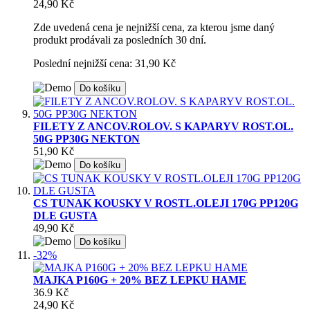
24,90 Kč
Zde uvedená cena je nejnižší cena, za kterou jsme daný
produkt prodávali za posledních 30 dní.
Poslední nejnižší cena: 31,90 Kč
Do košíku
FILETY Z ANCOV.ROLOV. S KAPARYV ROST.OL.
50G PP30G NEKTON
51,90 Kč
Do košíku
CS TUNAK KOUSKY V ROSTL.OLEJI 170G PP120G
DLE GUSTA
49,90 Kč
Do košíku
-32%
MAJKA P160G + 20% BEZ LEPKU HAME
36.9 Kč
24,90 Kč