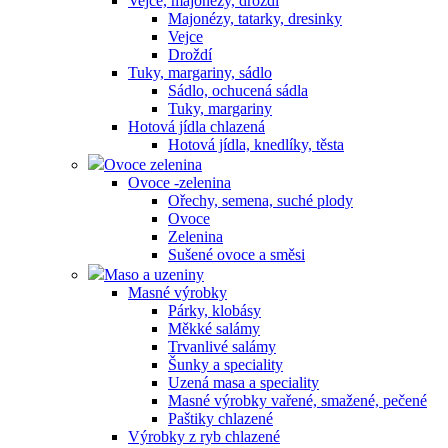
Vejce, majonézy, droždí
Majonézy, tatarky, dresinky
Vejce
Droždí
Tuky, margariny, sádlo
Sádlo, ochucená sádla
Tuky, margariny
Hotová jídla chlazená
Hotová jídla, knedlíky, těsta
Ovoce zelenina
Ovoce -zelenina
Ořechy, semena, suché plody
Ovoce
Zelenina
Sušené ovoce a směsi
Maso a uzeniny
Masné výrobky
Párky, klobásy
Měkké salámy
Trvanlivé salámy
Šunky a speciality
Uzená masa a speciality
Masné výrobky vařené, smažené, pečené
Paštiky chlazené
Výrobky z ryb chlazené