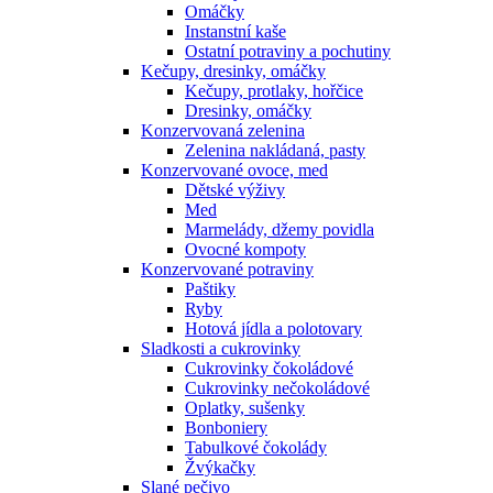
Omáčky
Instanstní kaše
Ostatní potraviny a pochutiny
Kečupy, dresinky, omáčky
Kečupy, protlaky, hořčice
Dresinky, omáčky
Konzervovaná zelenina
Zelenina nakládaná, pasty
Konzervované ovoce, med
Dětské výživy
Med
Marmelády, džemy povidla
Ovocné kompoty
Konzervované potraviny
Paštiky
Ryby
Hotová jídla a polotovary
Sladkosti a cukrovinky
Cukrovinky čokoládové
Cukrovinky nečokoládové
Oplatky, sušenky
Bonboniery
Tabulkové čokolády
Žvýkačky
Slané pečivo