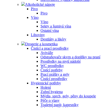
Alkoholické nápoje
Pivo
Pivo
Víno
Víno
Sekty a šumivá vína
Ostatní vína
Lihoviny
Destiláty a likéry
Drogerie a kosmetika
Čistící a prací prostředky
Aviváže
Odstraňovače skvrn a doplňky na praní
Prostředky na mytí nádobí
WC prostředky
Čistící potřeby
Prací prášky a gely
Čistící prostředky
Hygienické potřeby
Holení
Zubní hygiena
Mýdla, sprch, gely, pěny do koupele
Péče o vlasy
Toaletní papír, kapesníky