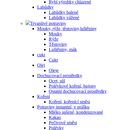
Rybí výrobky chlazené
Lahůdky
Lahůdky balené
Lahůdky vážené
Trvanlivé potraviny
Mouky, rýže, těstoviny,luštěniny
Mouky
Rýže
Těstoviny
Luštěniny, mák
cukr
Cukr
Olej
Oleje
Dochucovací prostředky
Ocet, sůl
Polévkové koření, bujony
Ostatní dochucovací prostředky
Koření
Koření, kořenící směsi
Potraviny instantní, v prášku
Mléko sušené, kondenzované
Kakao
Pečivové směsi
Polévky