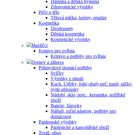
Dámská a dětská hygiena
Zdravotnické výrobky
Péče o tělo
Tělová mléka, krémy, emulze
Kosmetika
Deodoranty
Dětská kosmetika
Kosmetické výrobky
Mazlíčci
Krmivo pro zvířata
Krmivo a potřeby pro zvířata
Domov a zábava
Průmyslové domácí potřeby
Svíčky
Výrobky z plastů
Kuch. Utěrky, folie,obaly,peč. papír, sáčky,
pytle,ubrousky
Nádobí, sklo, porc., keramika, nožířské
zboží
Baterie, žárovky
Nářadí, ruční nástroje, potřeby pro
domácnost
Papírenské výrobky
Papírnické a kancelářské zboží
Textil, obuv