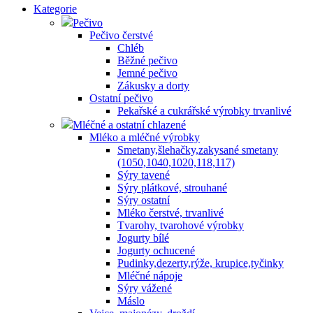
Kategorie
Pečivo
Pečivo čerstvé
Chléb
Běžné pečivo
Jemné pečivo
Zákusky a dorty
Ostatní pečivo
Pekařské a cukrářské výrobky trvanlivé
Mléčné a ostatní chlazené
Mléko a mléčné výrobky
Smetany,šlehačky,zakysané smetany
(1050,1040,1020,118,117)
Sýry tavené
Sýry plátkové, strouhané
Sýry ostatní
Mléko čerstvé, trvanlivé
Tvarohy, tvarohové výrobky
Jogurty bílé
Jogurty ochucené
Pudinky,dezerty,rýže, krupice,tyčinky
Mléčné nápoje
Sýry vážené
Máslo