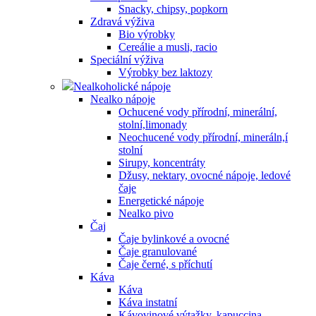
Snacky, chipsy, popkorn
Zdravá výživa
Bio výrobky
Cereálie a musli, racio
Speciální výživa
Výrobky bez laktozy
Nealkoholické nápoje
Nealko nápoje
Ochucené vody přírodní, minerální,
stolní,limonady
Neochucené vody přírodní, mineráln,í
stolní
Sirupy, koncentráty
Džusy, nektary, ovocné nápoje, ledové
čaje
Energetické nápoje
Nealko pivo
Čaj
Čaje bylinkové a ovocné
Čaje granulované
Čaje černé, s příchutí
Káva
Káva
Káva instatní
Kávovinové výtažky, kapuccina