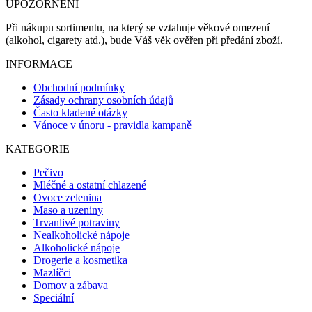
UPOZORNĚNÍ
Při nákupu sortimentu, na který se vztahuje věkové omezení
(alkohol, cigarety atd.), bude Váš věk ověřen při předání zboží.
INFORMACE
Obchodní podmínky
Zásady ochrany osobních údajů
Často kladené otázky
Vánoce v únoru - pravidla kampaně
KATEGORIE
Pečivo
Mléčné a ostatní chlazené
Ovoce zelenina
Maso a uzeniny
Trvanlivé potraviny
Nealkoholické nápoje
Alkoholické nápoje
Drogerie a kosmetika
Mazlíčci
Domov a zábava
Speciální