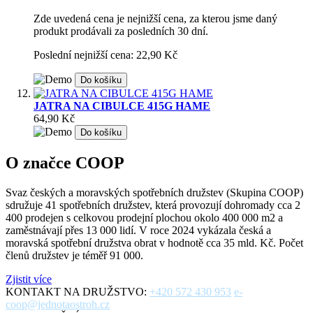
Zde uvedená cena je nejnižší cena, za kterou jsme daný
produkt prodávali za posledních 30 dní.
Poslední nejnižší cena: 22,90 Kč
Do košíku
JATRA NA CIBULCE 415G HAME
64,90 Kč
Do košíku
O značce COOP
Svaz českých a moravských spotřebních družstev (Skupina COOP)
sdružuje 41 spotřebních družstev, která provozují dohromady cca 2
400 prodejen s celkovou prodejní plochou okolo 400 000 m2 a
zaměstnávají přes 13 000 lidí. V roce 2024 vykázala česká a
moravská spotřební družstva obrat v hodnotě cca 35 mld. Kč. Počet
členů družstev je téměř 91 000.
Zjistit více
KONTAKT NA DRUŽSTVO:
+420 572 430 953
e-
coop@jednotaostroh.cz