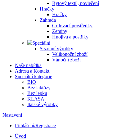
Bytový textil, povlečení
Hračky
Hračky
Zahrada
Grilovací prostředky
Zeminy
Hnojiva a postřiky
Speciální
Sezonní výrobky
Velikonoční zboží
Vánoční zboží
Naše nabídka
Adresa a Kontakt
Speciální kategorie
BIO
Bez laktózy
Bez lepku
KLASA
Italské výrobky
Nastavení
Přihlášení/Registrace
Úvod