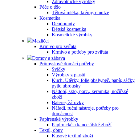
Zdravotnické výrobky
Péče o tělo
Tělová mléka, krémy, emulze
Kosmetika
Deodoranty
Dětská kosmetika
Kosmetické výrobky
Mazlíčci
Krmivo pro zvířata
Krmivo a potřeby pro zvířata
Domov a zábava
Průmyslové domácí potřeby
Svíčky
Výrobky z plastů
Kuch. Utěrky, folie,obaly,peč. papír, sáčky,
pytle,ubrousky
Nádobí, sklo, porc., keramika, nožířské
zboží
Baterie, žárovky
Nářadí, ruční nástroje, potřeby pro
domácnost
Papírenské výrobky
Papírnické a kancelářské zboží
Textil, obuv
Kusové textilní zboží