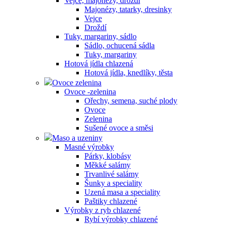
Vejce, majonézy, droždí
Majonézy, tatarky, dresinky
Vejce
Droždí
Tuky, margariny, sádlo
Sádlo, ochucená sádla
Tuky, margariny
Hotová jídla chlazená
Hotová jídla, knedlíky, těsta
Ovoce zelenina
Ovoce -zelenina
Ořechy, semena, suché plody
Ovoce
Zelenina
Sušené ovoce a směsi
Maso a uzeniny
Masné výrobky
Párky, klobásy
Měkké salámy
Trvanlivé salámy
Šunky a speciality
Uzená masa a speciality
Paštiky chlazené
Výrobky z ryb chlazené
Rybí výrobky chlazené