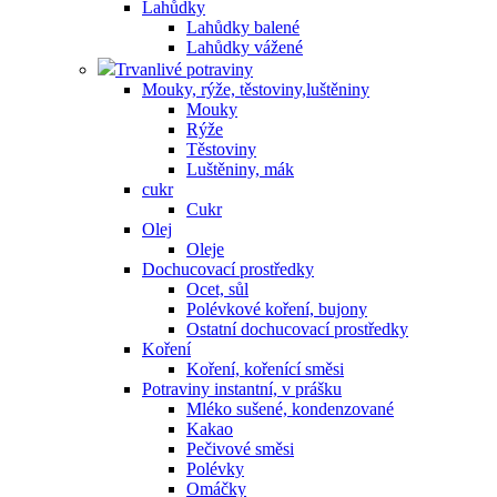
Lahůdky
Lahůdky balené
Lahůdky vážené
Trvanlivé potraviny
Mouky, rýže, těstoviny,luštěniny
Mouky
Rýže
Těstoviny
Luštěniny, mák
cukr
Cukr
Olej
Oleje
Dochucovací prostředky
Ocet, sůl
Polévkové koření, bujony
Ostatní dochucovací prostředky
Koření
Koření, kořenící směsi
Potraviny instantní, v prášku
Mléko sušené, kondenzované
Kakao
Pečivové směsi
Polévky
Omáčky