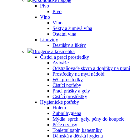
Alkoholické nápoje
Pivo
Pivo
Víno
Víno
Sekty a šumivá vína
Ostatní vína
Lihoviny
Destiláty a likéry
Drogerie a kosmetika
Čistící a prací prostředky
Aviváže
Odstraňovače skvrn a doplňky na praní
Prostředky na mytí nádobí
WC prostředky
Čistící potřeby
Prací prášky a gely
Čistící prostředky
Hygienické potřeby
Holení
Zubní hygiena
Mýdla, sprch, gely, pěny do koupele
Péče o vlasy
Toaletní papír, kapesníky
Dámská a dětská hygiena