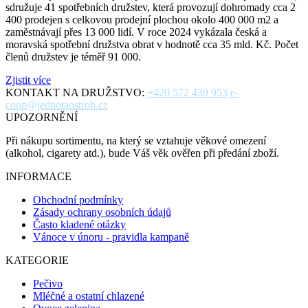
sdružuje 41 spotřebních družstev, která provozují dohromady cca 2
400 prodejen s celkovou prodejní plochou okolo 400 000 m2 a
zaměstnávají přes 13 000 lidí. V roce 2024 vykázala česká a
moravská spotřební družstva obrat v hodnotě cca 35 mld. Kč. Počet
členů družstev je téměř 91 000.
Zjistit více
KONTAKT NA DRUŽSTVO:
+420 572 430 953
e-
coop@jednotaostroh.cz
UPOZORNĚNÍ
Při nákupu sortimentu, na který se vztahuje věkové omezení
(alkohol, cigarety atd.), bude Váš věk ověřen při předání zboží.
INFORMACE
Obchodní podmínky
Zásady ochrany osobních údajů
Často kladené otázky
Vánoce v únoru - pravidla kampaně
KATEGORIE
Pečivo
Mléčné a ostatní chlazené