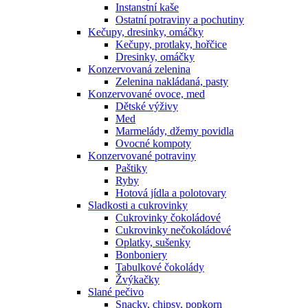
Instanstní kaše
Ostatní potraviny a pochutiny
Kečupy, dresinky, omáčky
Kečupy, protlaky, hořčice
Dresinky, omáčky
Konzervovaná zelenina
Zelenina nakládaná, pasty
Konzervované ovoce, med
Dětské výživy
Med
Marmelády, džemy povidla
Ovocné kompoty
Konzervované potraviny
Paštiky
Ryby
Hotová jídla a polotovary
Sladkosti a cukrovinky
Cukrovinky čokoládové
Cukrovinky nečokoládové
Oplatky, sušenky
Bonboniery
Tabulkové čokolády
Žvýkačky
Slané pečivo
Snacky, chipsy, popkorn