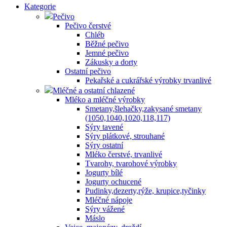
Kategorie
Pečivo
Pečivo čerstvé
Chléb
Běžné pečivo
Jemné pečivo
Zákusky a dorty
Ostatní pečivo
Pekařské a cukrářské výrobky trvanlivé
Mléčné a ostatní chlazené
Mléko a mléčné výrobky
Smetany,šlehačky,zakysané smetany
(1050,1040,1020,118,117)
Sýry tavené
Sýry plátkové, strouhané
Sýry ostatní
Mléko čerstvé, trvanlivé
Tvarohy, tvarohové výrobky
Jogurty bílé
Jogurty ochucené
Pudinky,dezerty,rýže, krupice,tyčinky
Mléčné nápoje
Sýry vážené
Máslo