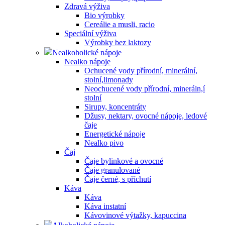
Zdravá výživa
Bio výrobky
Cereálie a musli, racio
Speciální výživa
Výrobky bez laktozy
Nealkoholické nápoje
Nealko nápoje
Ochucené vody přírodní, minerální,
stolní,limonady
Neochucené vody přírodní, mineráln,í
stolní
Sirupy, koncentráty
Džusy, nektary, ovocné nápoje, ledové
čaje
Energetické nápoje
Nealko pivo
Čaj
Čaje bylinkové a ovocné
Čaje granulované
Čaje černé, s příchutí
Káva
Káva
Káva instatní
Kávovinové výtažky, kapuccina