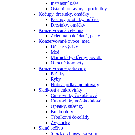
Instanstní kaše
Ostatní potraviny a pochutiny
Kečupy, dresinky, omáčky
Kečupy, protlaky, hořčice
Dresinky, omáčky
Konzervovaná zelenina
Zelenina nakládaná, pasty
Konzervované ovoce, med
Dětské výživy
Med
Marmelády, džemy povidla
Ovocné kompoty
Konzervované potraviny
Paštiky
Ryby
Hotová jídla a polotovary
Sladkosti a cukrovinky
Cukrovinky čokoládové
Cukrovinky nečokoládové
Oplatky, sušenky
Bonboniery
Tabulkové čokolády
Žvýkačky
Slané pečivo
Snacky, chipsy, popkorn