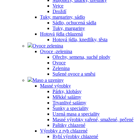
Majonézy, tatarky, dresinky
Vejce
Droždí
Tuky, margariny, sádlo
Sádlo, ochucená sádla
Tuky, margariny
Hotová jídla chlazená
Hotová jídla, knedlíky, těsta
Ovoce zelenina
Ovoce -zelenina
Ořechy, semena, suché plody
Ovoce
Zelenina
Sušené ovoce a směsi
Maso a uzeniny
Masné výrobky
Párky, klobásy
Měkké salámy
Trvanlivé salámy
Šunky a speciality
Uzená masa a speciality
Masné výrobky vařené, smažené, pečené
Paštiky chlazené
Výrobky z ryb chlazené
Rybí výrobky chlazené