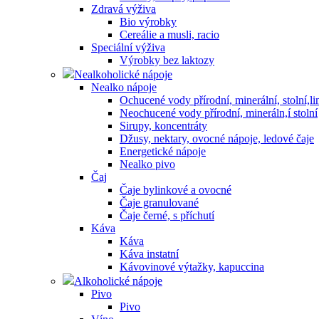
Zdravá výživa
Bio výrobky
Cereálie a musli, racio
Speciální výživa
Výrobky bez laktozy
Nealkoholické nápoje
Nealko nápoje
Ochucené vody přírodní, minerální, stolní,
Neochucené vody přírodní, mineráln,í stolní
Sirupy, koncentráty
Džusy, nektary, ovocné nápoje, ledové čaje
Energetické nápoje
Nealko pivo
Čaj
Čaje bylinkové a ovocné
Čaje granulované
Čaje černé, s příchutí
Káva
Káva
Káva instatní
Kávovinové výtažky, kapuccina
Alkoholické nápoje
Pivo
Pivo