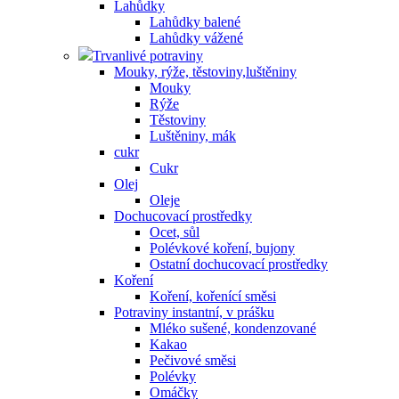
Lahůdky
Lahůdky balené
Lahůdky vážené
Trvanlivé potraviny
Mouky, rýže, těstoviny,luštěniny
Mouky
Rýže
Těstoviny
Luštěniny, mák
cukr
Cukr
Olej
Oleje
Dochucovací prostředky
Ocet, sůl
Polévkové koření, bujony
Ostatní dochucovací prostředky
Koření
Koření, kořenící směsi
Potraviny instantní, v prášku
Mléko sušené, kondenzované
Kakao
Pečivové směsi
Polévky
Omáčky