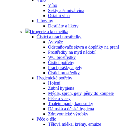
Víno
Víno
Sekty a šumivá vína
Ostatní vína
Lihoviny
Destiláty a likéry
Drogerie a kosmetika
Čistící a prací prostředky
Aviváže
Odstraňovače skvrn a doplňky na praní
Prostředky na mytí nádobí
WC prostředky
Čistící potřeby
Prací prášky a gely
Čistící prostředky
Hygienické potřeby
Holení
Zubní hygiena
Mýdla, sprch, gely, pěny do koupele
Péče o vlasy
Toaletní papír, kapesníky
Dámská a dětská hygiena
Zdravotnické výrobky
Péče o tělo
Tělová mléka, krémy, emulze