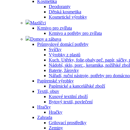
Kosmetika
Deodoranty
Dětská kosmetika
Kosmetické výrobky
Mazlíčci
Krmivo pro zvířata
Krmivo a potřeby pro zvířata
Domov a zábava
Průmyslové domácí potřeby
Svíčky
Výrobky z plastů
Kuch. Utěrky, folie,obaly,peč. papír, sáčky,
Nádobí, sklo, porc., keramika, nožířské zbož
Baterie, žárovky
Nářadí, ruční nástroje, potřeby pro domácno
Papírenské výrobky
Papírnické a kancelářské zboží
Textil, obuv
Kusové textilní zboží
Bytový textil, povlečení
Hračky
Hračky
Zahrada
Grilovací prostředky
Zeminy