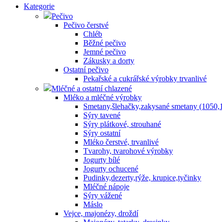
Kategorie
Pečivo
Pečivo čerstvé
Chléb
Běžné pečivo
Jemné pečivo
Zákusky a dorty
Ostatní pečivo
Pekařské a cukrářské výrobky trvanlivé
Mléčné a ostatní chlazené
Mléko a mléčné výrobky
Smetany,šlehačky,zakysané smetany (1050,
Sýry tavené
Sýry plátkové, strouhané
Sýry ostatní
Mléko čerstvé, trvanlivé
Tvarohy, tvarohové výrobky
Jogurty bílé
Jogurty ochucené
Pudinky,dezerty,rýže, krupice,tyčinky
Mléčné nápoje
Sýry vážené
Máslo
Vejce, majonézy, droždí