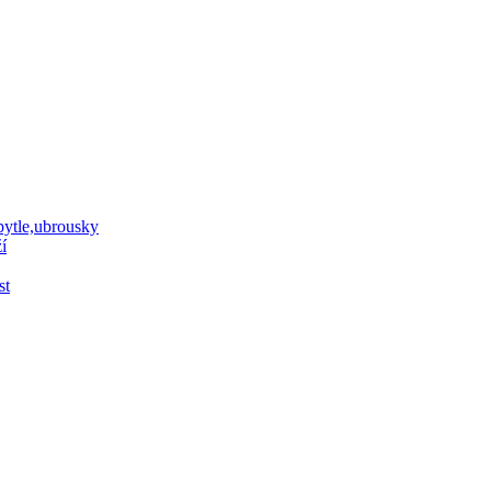
 pytle,ubrousky
í
st