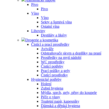
Alkoholické nápoje
Pivo
Pivo
Víno
Víno
Sekty a šumivá vína
Ostatní vína
Lihoviny
Destiláty a likéry
Drogerie a kosmetika
Čistící a prací prostředky
Aviváže
Odstraňovače skvrn a doplňky na praní
Prostředky na mytí nádobí
WC prostředky
Čistící potřeby
Prací prášky a gely
Čistící prostředky
Hygienické potřeby
Holení
Zubní hygiena
Mýdla, sprch, gely, pěny do koupele
Péče o vlasy
Toaletní papír, kapesníky
Dámská a dětská hygiena