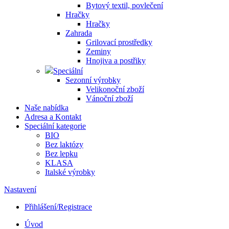
Bytový textil, povlečení
Hračky
Hračky
Zahrada
Grilovací prostředky
Zeminy
Hnojiva a postřiky
Speciální
Sezonní výrobky
Velikonoční zboží
Vánoční zboží
Naše nabídka
Adresa a Kontakt
Speciální kategorie
BIO
Bez laktózy
Bez lepku
KLASA
Italské výrobky
Nastavení
Přihlášení/Registrace
Úvod