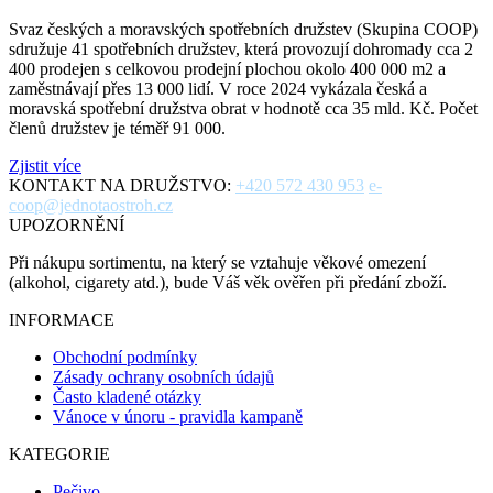
Svaz českých a moravských spotřebních družstev (Skupina COOP)
sdružuje 41 spotřebních družstev, která provozují dohromady cca 2
400 prodejen s celkovou prodejní plochou okolo 400 000 m2 a
zaměstnávají přes 13 000 lidí. V roce 2024 vykázala česká a
moravská spotřební družstva obrat v hodnotě cca 35 mld. Kč. Počet
členů družstev je téměř 91 000.
Zjistit více
KONTAKT NA DRUŽSTVO:
+420 572 430 953
e-
coop@jednotaostroh.cz
UPOZORNĚNÍ
Při nákupu sortimentu, na který se vztahuje věkové omezení
(alkohol, cigarety atd.), bude Váš věk ověřen při předání zboží.
INFORMACE
Obchodní podmínky
Zásady ochrany osobních údajů
Často kladené otázky
Vánoce v únoru - pravidla kampaně
KATEGORIE
Pečivo