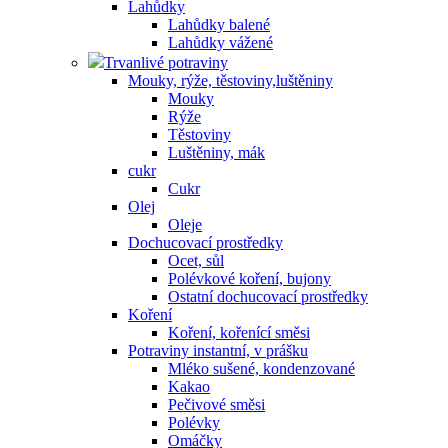
Lahůdky
Lahůdky balené
Lahůdky vážené
Trvanlivé potraviny
Mouky, rýže, těstoviny,luštěniny
Mouky
Rýže
Těstoviny
Luštěniny, mák
cukr
Cukr
Olej
Oleje
Dochucovací prostředky
Ocet, sůl
Polévkové koření, bujony
Ostatní dochucovací prostředky
Koření
Koření, kořenící směsi
Potraviny instantní, v prášku
Mléko sušené, kondenzované
Kakao
Pečivové směsi
Polévky
Omáčky