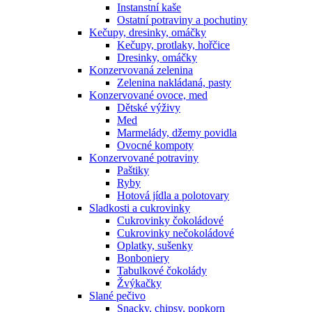
Instanstní kaše
Ostatní potraviny a pochutiny
Kečupy, dresinky, omáčky
Kečupy, protlaky, hořčice
Dresinky, omáčky
Konzervovaná zelenina
Zelenina nakládaná, pasty
Konzervované ovoce, med
Dětské výživy
Med
Marmelády, džemy povidla
Ovocné kompoty
Konzervované potraviny
Paštiky
Ryby
Hotová jídla a polotovary
Sladkosti a cukrovinky
Cukrovinky čokoládové
Cukrovinky nečokoládové
Oplatky, sušenky
Bonboniery
Tabulkové čokolády
Žvýkačky
Slané pečivo
Snacky, chipsy, popkorn