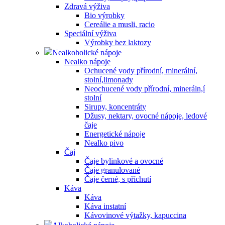
Zdravá výživa
Bio výrobky
Cereálie a musli, racio
Speciální výživa
Výrobky bez laktozy
Nealkoholické nápoje
Nealko nápoje
Ochucené vody přírodní, minerální,
stolní,limonady
Neochucené vody přírodní, mineráln,í
stolní
Sirupy, koncentráty
Džusy, nektary, ovocné nápoje, ledové
čaje
Energetické nápoje
Nealko pivo
Čaj
Čaje bylinkové a ovocné
Čaje granulované
Čaje černé, s příchutí
Káva
Káva
Káva instatní
Kávovinové výtažky, kapuccina