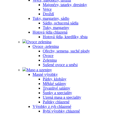
Vejce, majonézy, droždí
Majonézy, tatarky, dresinky
Vejce
Droždí
Tuky, margariny, sádlo
Sádlo, ochucená sádla
Tuky, margariny
Hotová jídla chlazená
Hotová jídla, knedlíky, těsta
Ovoce zelenina
Ovoce -zelenina
Ořechy, semena, suché plody
Ovoce
Zelenina
Sušené ovoce a směsi
Maso a uzeniny
Masné výrobky
Párky, klobásy
Měkké salámy
Trvanlivé salámy
Šunky a speciality
Uzená masa a speciality
Paštiky chlazené
Výrobky z ryb chlazené
Rybí výrobky chlazené