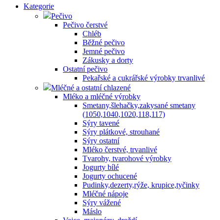
Kategorie
Pečivo
Pečivo čerstvé
Chléb
Běžné pečivo
Jemné pečivo
Zákusky a dorty
Ostatní pečivo
Pekařské a cukrářské výrobky trvanlivé
Mléčné a ostatní chlazené
Mléko a mléčné výrobky
Smetany,šlehačky,zakysané smetany
(1050,1040,1020,118,117)
Sýry tavené
Sýry plátkové, strouhané
Sýry ostatní
Mléko čerstvé, trvanlivé
Tvarohy, tvarohové výrobky
Jogurty bílé
Jogurty ochucené
Pudinky,dezerty,rýže, krupice,tyčinky
Mléčné nápoje
Sýry vážené
Máslo