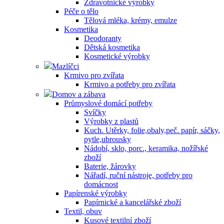
Zdravotnické výrobky
Péče o tělo
Tělová mléka, krémy, emulze
Kosmetika
Deodoranty
Dětská kosmetika
Kosmetické výrobky
Mazlíčci
Krmivo pro zvířata
Krmivo a potřeby pro zvířata
Domov a zábava
Průmyslové domácí potřeby
Svíčky
Výrobky z plastů
Kuch. Utěrky, folie,obaly,peč. papír, sáčky,
pytle,ubrousky
Nádobí, sklo, porc., keramika, nožířské
zboží
Baterie, žárovky
Nářadí, ruční nástroje, potřeby pro
domácnost
Papírenské výrobky
Papírnické a kancelářské zboží
Textil, obuv
Kusové textilní zboží