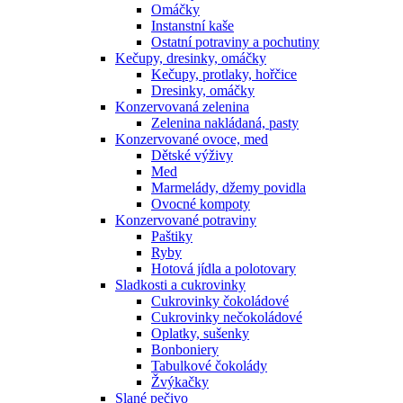
Omáčky
Instanstní kaše
Ostatní potraviny a pochutiny
Kečupy, dresinky, omáčky
Kečupy, protlaky, hořčice
Dresinky, omáčky
Konzervovaná zelenina
Zelenina nakládaná, pasty
Konzervované ovoce, med
Dětské výživy
Med
Marmelády, džemy povidla
Ovocné kompoty
Konzervované potraviny
Paštiky
Ryby
Hotová jídla a polotovary
Sladkosti a cukrovinky
Cukrovinky čokoládové
Cukrovinky nečokoládové
Oplatky, sušenky
Bonboniery
Tabulkové čokolády
Žvýkačky
Slané pečivo