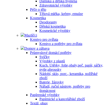
Dámská a dětská hygiena
Zdravotnické výrobky
Péče o tělo
Tělová mléka, krémy, emulze
Kosmetika
Deodoranty
Dětská kosmetika
Kosmetické výrobky
Mazlíčci
Krmivo pro zvířata
Krmivo a potřeby pro zvířata
Domov a zábava
Průmyslové domácí potřeby
Svíčky
Výrobky z plastů
Kuch. Utěrky, folie,obaly,peč. papír, sáčky,
pytle,ubrousky
Nádobí, sklo, porc., keramika, nožířské
zboží
Baterie, žárovky
Nářadí, ruční nástroje, potřeby pro
domácnost
Papírenské výrobky
Papírnické a kancelářské zboží
Textil, obuv