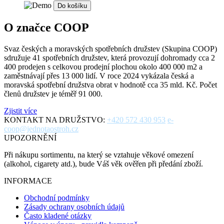
Do košíku
O značce COOP
Svaz českých a moravských spotřebních družstev (Skupina COOP)
sdružuje 41 spotřebních družstev, která provozují dohromady cca 2
400 prodejen s celkovou prodejní plochou okolo 400 000 m2 a
zaměstnávají přes 13 000 lidí. V roce 2024 vykázala česká a
moravská spotřební družstva obrat v hodnotě cca 35 mld. Kč. Počet
členů družstev je téměř 91 000.
Zjistit více
KONTAKT NA DRUŽSTVO:
+420 572 430 953
e-
coop@jednotaostroh.cz
UPOZORNĚNÍ
Při nákupu sortimentu, na který se vztahuje věkové omezení
(alkohol, cigarety atd.), bude Váš věk ověřen při předání zboží.
INFORMACE
Obchodní podmínky
Zásady ochrany osobních údajů
Často kladené otázky