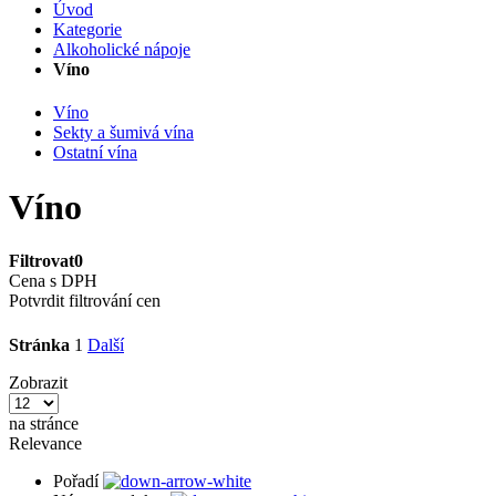
Úvod
Kategorie
Alkoholické nápoje
Víno
Víno
Sekty a šumivá vína
Ostatní vína
Víno
Filtrovat
0
Cena s DPH
Potvrdit filtrování cen
Stránka
1
Další
Zobrazit
na stránce
Relevance
Pořadí