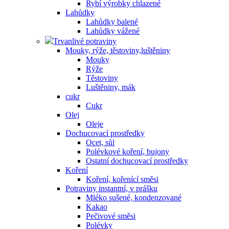
Rybí výrobky chlazené
Lahůdky
Lahůdky balené
Lahůdky vážené
Trvanlivé potraviny
Mouky, rýže, těstoviny,luštěniny
Mouky
Rýže
Těstoviny
Luštěniny, mák
cukr
Cukr
Olej
Oleje
Dochucovací prostředky
Ocet, sůl
Polévkové koření, bujony
Ostatní dochucovací prostředky
Koření
Koření, kořenící směsi
Potraviny instantní, v prášku
Mléko sušené, kondenzované
Kakao
Pečivové směsi
Polévky