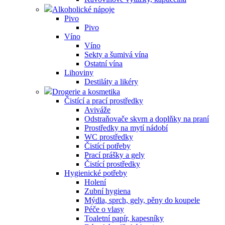
Alkoholické nápoje
Pivo
Pivo
Víno
Víno
Sekty a šumivá vína
Ostatní vína
Lihoviny
Destiláty a likéry
Drogerie a kosmetika
Čistící a prací prostředky
Aviváže
Odstraňovače skvrn a doplňky na praní
Prostředky na mytí nádobí
WC prostředky
Čistící potřeby
Prací prášky a gely
Čistící prostředky
Hygienické potřeby
Holení
Zubní hygiena
Mýdla, sprch, gely, pěny do koupele
Péče o vlasy
Toaletní papír, kapesníky