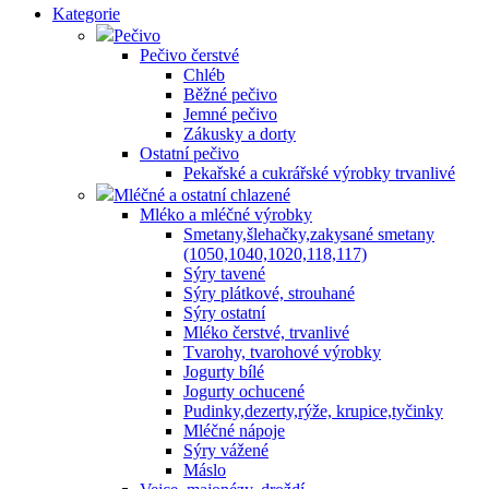
Kategorie
Pečivo
Pečivo čerstvé
Chléb
Běžné pečivo
Jemné pečivo
Zákusky a dorty
Ostatní pečivo
Pekařské a cukrářské výrobky trvanlivé
Mléčné a ostatní chlazené
Mléko a mléčné výrobky
Smetany,šlehačky,zakysané smetany
(1050,1040,1020,118,117)
Sýry tavené
Sýry plátkové, strouhané
Sýry ostatní
Mléko čerstvé, trvanlivé
Tvarohy, tvarohové výrobky
Jogurty bílé
Jogurty ochucené
Pudinky,dezerty,rýže, krupice,tyčinky
Mléčné nápoje
Sýry vážené
Máslo