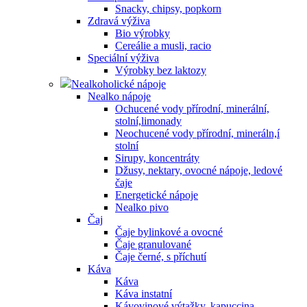
Snacky, chipsy, popkorn
Zdravá výživa
Bio výrobky
Cereálie a musli, racio
Speciální výživa
Výrobky bez laktozy
Nealkoholické nápoje
Nealko nápoje
Ochucené vody přírodní, minerální,
stolní,limonady
Neochucené vody přírodní, mineráln,í
stolní
Sirupy, koncentráty
Džusy, nektary, ovocné nápoje, ledové
čaje
Energetické nápoje
Nealko pivo
Čaj
Čaje bylinkové a ovocné
Čaje granulované
Čaje černé, s příchutí
Káva
Káva
Káva instatní
Kávovinové výtažky, kapuccina