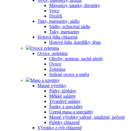
Vejce, majonézy, droždí
Majonézy, tatarky, dresinky
Vejce
Droždí
Tuky, margariny, sádlo
Sádlo, ochucená sádla
Tuky, margariny
Hotová jídla chlazená
Hotová jídla, knedlíky, těsta
Ovoce zelenina
Ovoce -zelenina
Ořechy, semena, suché plody
Ovoce
Zelenina
Sušené ovoce a směsi
Maso a uzeniny
Masné výrobky
Párky, klobásy
Měkké salámy
Trvanlivé salámy
Šunky a speciality
Uzená masa a speciality
Masné výrobky vařené, smažené, pečené
Paštiky chlazené
Výrobky z ryb chlazené