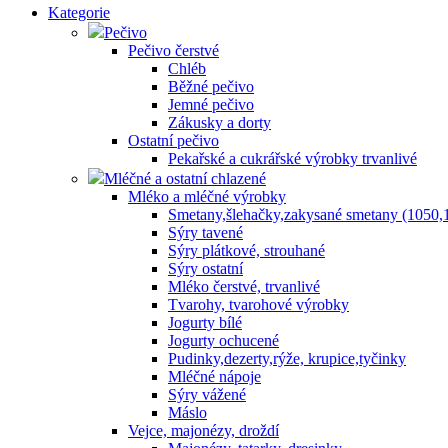
Kategorie
Pečivo
Pečivo čerstvé
Chléb
Běžné pečivo
Jemné pečivo
Zákusky a dorty
Ostatní pečivo
Pekařské a cukrářské výrobky trvanlivé
Mléčné a ostatní chlazené
Mléko a mléčné výrobky
Smetany,šlehačky,zakysané smetany (1050,
Sýry tavené
Sýry plátkové, strouhané
Sýry ostatní
Mléko čerstvé, trvanlivé
Tvarohy, tvarohové výrobky
Jogurty bílé
Jogurty ochucené
Pudinky,dezerty,rýže, krupice,tyčinky
Mléčné nápoje
Sýry vážené
Máslo
Vejce, majonézy, droždí