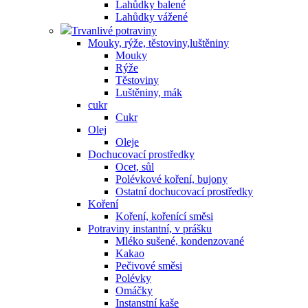
Lahůdky balené
Lahůdky vážené
Trvanlivé potraviny
Mouky, rýže, těstoviny,luštěniny
Mouky
Rýže
Těstoviny
Luštěniny, mák
cukr
Cukr
Olej
Oleje
Dochucovací prostředky
Ocet, sůl
Polévkové koření, bujony
Ostatní dochucovací prostředky
Koření
Koření, kořenící směsi
Potraviny instantní, v prášku
Mléko sušené, kondenzované
Kakao
Pečivové směsi
Polévky
Omáčky
Instanstní kaše