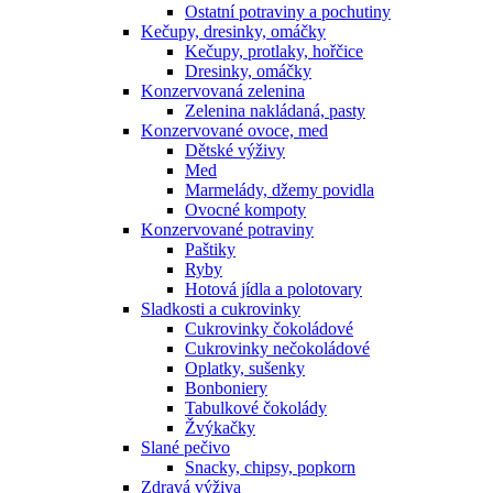
Ostatní potraviny a pochutiny
Kečupy, dresinky, omáčky
Kečupy, protlaky, hořčice
Dresinky, omáčky
Konzervovaná zelenina
Zelenina nakládaná, pasty
Konzervované ovoce, med
Dětské výživy
Med
Marmelády, džemy povidla
Ovocné kompoty
Konzervované potraviny
Paštiky
Ryby
Hotová jídla a polotovary
Sladkosti a cukrovinky
Cukrovinky čokoládové
Cukrovinky nečokoládové
Oplatky, sušenky
Bonboniery
Tabulkové čokolády
Žvýkačky
Slané pečivo
Snacky, chipsy, popkorn
Zdravá výživa