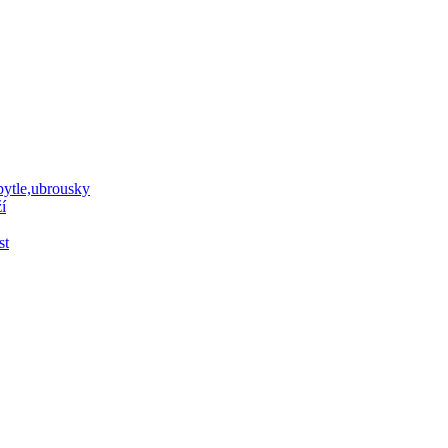
 pytle,ubrousky
í
st