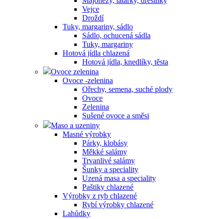
Majonézy, tatarky, dresinky
Vejce
Droždí
Tuky, margariny, sádlo
Sádlo, ochucená sádla
Tuky, margariny
Hotová jídla chlazená
Hotová jídla, knedlíky, těsta
Ovoce zelenina
Ovoce -zelenina
Ořechy, semena, suché plody
Ovoce
Zelenina
Sušené ovoce a směsi
Maso a uzeniny
Masné výrobky
Párky, klobásy
Měkké salámy
Trvanlivé salámy
Šunky a speciality
Uzená masa a speciality
Paštiky chlazené
Výrobky z ryb chlazené
Rybí výrobky chlazené
Lahůdky