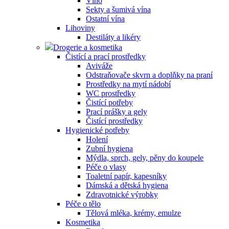
Víno
Sekty a šumivá vína
Ostatní vína
Lihoviny
Destiláty a likéry
Drogerie a kosmetika
Čistící a prací prostředky
Aviváže
Odstraňovače skvrn a doplňky na praní
Prostředky na mytí nádobí
WC prostředky
Čistící potřeby
Prací prášky a gely
Čistící prostředky
Hygienické potřeby
Holení
Zubní hygiena
Mýdla, sprch, gely, pěny do koupele
Péče o vlasy
Toaletní papír, kapesníky
Dámská a dětská hygiena
Zdravotnické výrobky
Péče o tělo
Tělová mléka, krémy, emulze
Kosmetika