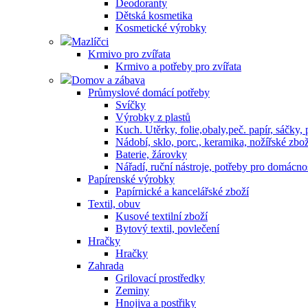
Deodoranty
Dětská kosmetika
Kosmetické výrobky
Mazlíčci
Krmivo pro zvířata
Krmivo a potřeby pro zvířata
Domov a zábava
Průmyslové domácí potřeby
Svíčky
Výrobky z plastů
Kuch. Utěrky, folie,obaly,peč. papír, sáčky,
Nádobí, sklo, porc., keramika, nožířské zbož
Baterie, žárovky
Nářadí, ruční nástroje, potřeby pro domácno
Papírenské výrobky
Papírnické a kancelářské zboží
Textil, obuv
Kusové textilní zboží
Bytový textil, povlečení
Hračky
Hračky
Zahrada
Grilovací prostředky
Zeminy
Hnojiva a postřiky