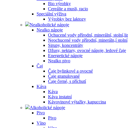
Bio výrobky
Cereálie a musli, racio
Speciální výživa
Výrobky bez laktozy
Nealkoholické nápoje
Nealko nápoje
Ochucené vody přírodní, minerální, stolní,
Neochucené vody přírodní, mineráln,í stolní
Sirupy, koncentráty
Džusy, nektary, ovocné nápoje, ledové čaje
Energetické nápoje
Nealko pivo
Čaj
Čaje bylinkové a ovocné
Čaje granulované
Čaje černé, s příchutí
Káva
Káva
Káva instatní
Kávovinové výtažky, kapuccina
Alkoholické nápoje
Pivo
Pivo
Víno