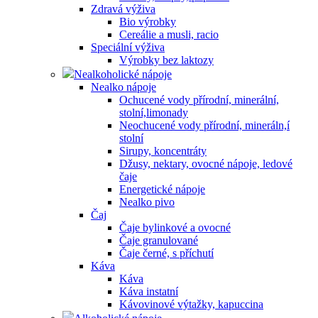
Zdravá výživa
Bio výrobky
Cereálie a musli, racio
Speciální výživa
Výrobky bez laktozy
Nealkoholické nápoje
Nealko nápoje
Ochucené vody přírodní, minerální,
stolní,limonady
Neochucené vody přírodní, mineráln,í
stolní
Sirupy, koncentráty
Džusy, nektary, ovocné nápoje, ledové
čaje
Energetické nápoje
Nealko pivo
Čaj
Čaje bylinkové a ovocné
Čaje granulované
Čaje černé, s příchutí
Káva
Káva
Káva instatní
Kávovinové výtažky, kapuccina