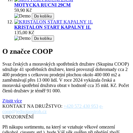
MOTYCKA RUCNI 29CM
59,90 Kč
Do košíku
KRISTALON START KAPALNY 1L
135,00 Kč
Do košíku
O značce COOP
Svaz českých a moravských spotřebních družstev (Skupina COOP)
sdružuje 41 spotřebních družstev, která provozují dohromady cca 2
400 prodejen s celkovou prodejní plochou okolo 400 000 m2 a
zaměstnávají přes 13 000 lidí. V roce 2024 vykázala česká a
moravská spotřební družstva obrat v hodnotě cca 35 mld. Kč. Počet
členů družstev je téměř 91 000.
Zjistit více
KONTAKT NA DRUŽSTVO:
+420 572 430 953
e-
coop@jednotaostroh.cz
UPOZORNĚNÍ
Při nákupu sortimentu, na který se vztahuje věkové omezení
(alkohol, cigarety atd.), bude Váš věk ověřen při předání zboží.