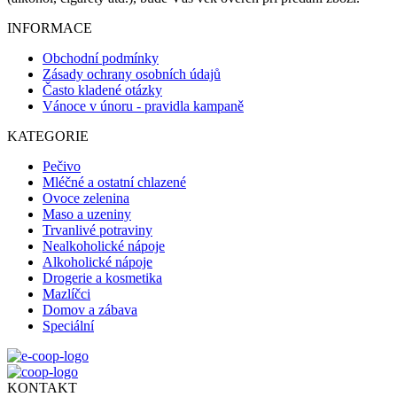
INFORMACE
Obchodní podmínky
Zásady ochrany osobních údajů
Často kladené otázky
Vánoce v únoru - pravidla kampaně
KATEGORIE
Pečivo
Mléčné a ostatní chlazené
Ovoce zelenina
Maso a uzeniny
Trvanlivé potraviny
Nealkoholické nápoje
Alkoholické nápoje
Drogerie a kosmetika
Mazlíčci
Domov a zábava
Speciální
KONTAKT