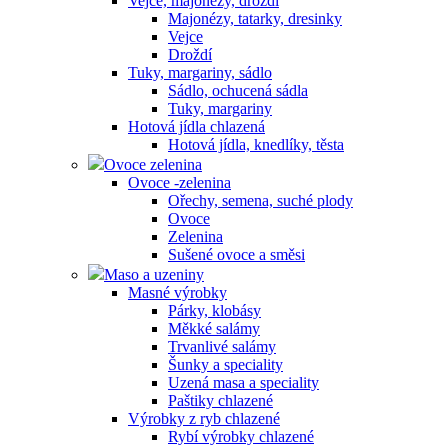
Vejce, majonézy, droždí
Majonézy, tatarky, dresinky
Vejce
Droždí
Tuky, margariny, sádlo
Sádlo, ochucená sádla
Tuky, margariny
Hotová jídla chlazená
Hotová jídla, knedlíky, těsta
Ovoce zelenina
Ovoce -zelenina
Ořechy, semena, suché plody
Ovoce
Zelenina
Sušené ovoce a směsi
Maso a uzeniny
Masné výrobky
Párky, klobásy
Měkké salámy
Trvanlivé salámy
Šunky a speciality
Uzená masa a speciality
Paštiky chlazené
Výrobky z ryb chlazené
Rybí výrobky chlazené