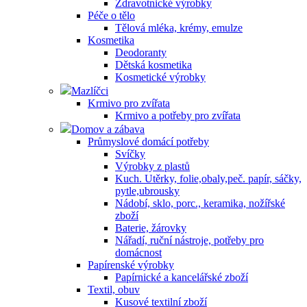
Zdravotnické výrobky
Péče o tělo
Tělová mléka, krémy, emulze
Kosmetika
Deodoranty
Dětská kosmetika
Kosmetické výrobky
Mazlíčci
Krmivo pro zvířata
Krmivo a potřeby pro zvířata
Domov a zábava
Průmyslové domácí potřeby
Svíčky
Výrobky z plastů
Kuch. Utěrky, folie,obaly,peč. papír, sáčky,
pytle,ubrousky
Nádobí, sklo, porc., keramika, nožířské
zboží
Baterie, žárovky
Nářadí, ruční nástroje, potřeby pro
domácnost
Papírenské výrobky
Papírnické a kancelářské zboží
Textil, obuv
Kusové textilní zboží