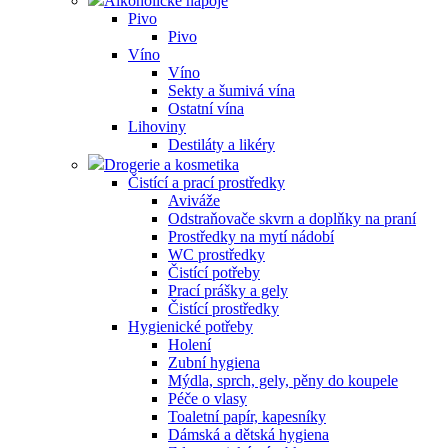
Alkoholické nápoje
Pivo
Pivo
Víno
Víno
Sekty a šumivá vína
Ostatní vína
Lihoviny
Destiláty a likéry
Drogerie a kosmetika
Čistící a prací prostředky
Aviváže
Odstraňovače skvrn a doplňky na praní
Prostředky na mytí nádobí
WC prostředky
Čistící potřeby
Prací prášky a gely
Čistící prostředky
Hygienické potřeby
Holení
Zubní hygiena
Mýdla, sprch, gely, pěny do koupele
Péče o vlasy
Toaletní papír, kapesníky
Dámská a dětská hygiena