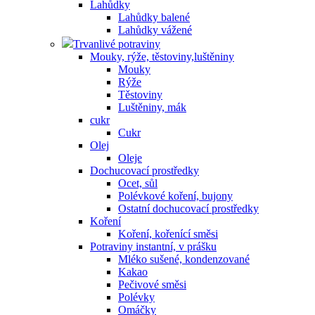
Lahůdky
Lahůdky balené
Lahůdky vážené
Trvanlivé potraviny
Mouky, rýže, těstoviny,luštěniny
Mouky
Rýže
Těstoviny
Luštěniny, mák
cukr
Cukr
Olej
Oleje
Dochucovací prostředky
Ocet, sůl
Polévkové koření, bujony
Ostatní dochucovací prostředky
Koření
Koření, kořenící směsi
Potraviny instantní, v prášku
Mléko sušené, kondenzované
Kakao
Pečivové směsi
Polévky
Omáčky