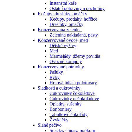
Instanstní kaše
Ostatní potraviny a pochutiny
Kečupy, dresinky, omáčky
Kečupy, protlaky, hořčice
Dresinky, omáčky
Konzervovaná zelenina
Zelenina nakládaná, pasty
Konzervované ovoce, med
Dětské výživy
Med
Marmelády, džemy povidla
Ovocné kompoty
Konzervované potraviny
Paštiky
Ryby
Hotová jídla a polotovary
Sladkosti a cukrovinky
Cukrovinky čokoládové
Cukrovinky nečokoládové
Oplatky, sušenky
Bonboniery
Tabulkové čokolády
Žvýkačky
Slané pečivo
Snacky, chipsy, popkorn