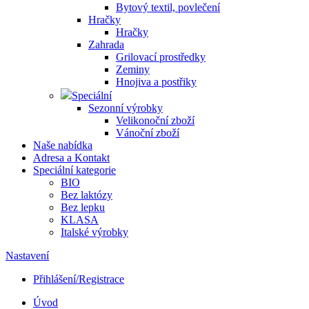
Bytový textil, povlečení
Hračky
Hračky
Zahrada
Grilovací prostředky
Zeminy
Hnojiva a postřiky
Speciální
Sezonní výrobky
Velikonoční zboží
Vánoční zboží
Naše nabídka
Adresa a Kontakt
Speciální kategorie
BIO
Bez laktózy
Bez lepku
KLASA
Italské výrobky
Nastavení
Přihlášení/Registrace
Úvod