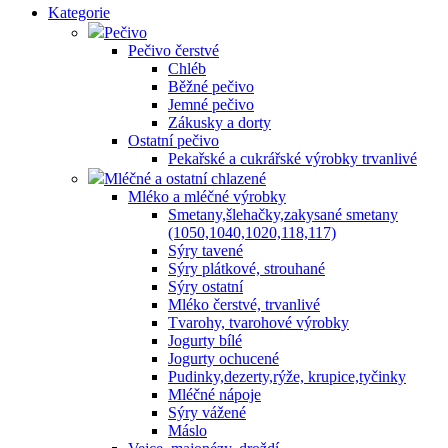
Kategorie
Pečivo
Pečivo čerstvé
Chléb
Běžné pečivo
Jemné pečivo
Zákusky a dorty
Ostatní pečivo
Pekařské a cukrářské výrobky trvanlivé
Mléčné a ostatní chlazené
Mléko a mléčné výrobky
Smetany,šlehačky,zakysané smetany
(1050,1040,1020,118,117)
Sýry tavené
Sýry plátkové, strouhané
Sýry ostatní
Mléko čerstvé, trvanlivé
Tvarohy, tvarohové výrobky
Jogurty bílé
Jogurty ochucené
Pudinky,dezerty,rýže, krupice,tyčinky
Mléčné nápoje
Sýry vážené
Máslo