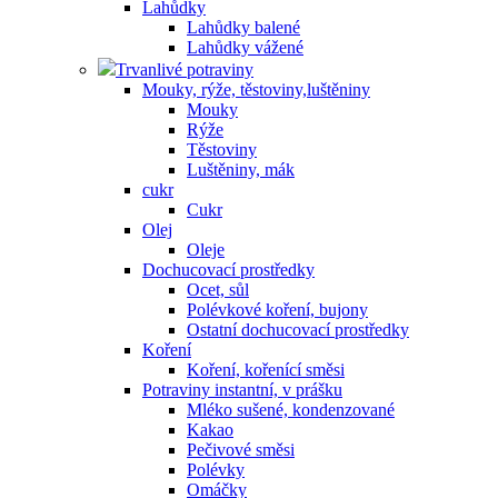
Lahůdky
Lahůdky balené
Lahůdky vážené
Trvanlivé potraviny
Mouky, rýže, těstoviny,luštěniny
Mouky
Rýže
Těstoviny
Luštěniny, mák
cukr
Cukr
Olej
Oleje
Dochucovací prostředky
Ocet, sůl
Polévkové koření, bujony
Ostatní dochucovací prostředky
Koření
Koření, kořenící směsi
Potraviny instantní, v prášku
Mléko sušené, kondenzované
Kakao
Pečivové směsi
Polévky
Omáčky