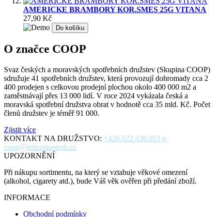
AMERICKE BRAMBORY KOR.SMES 25G VITANA
27,90 Kč
Do košíku
O značce COOP
Svaz českých a moravských spotřebních družstev (Skupina COOP)
sdružuje 41 spotřebních družstev, která provozují dohromady cca 2
400 prodejen s celkovou prodejní plochou okolo 400 000 m2 a
zaměstnávají přes 13 000 lidí. V roce 2024 vykázala česká a
moravská spotřební družstva obrat v hodnotě cca 35 mld. Kč. Počet
členů družstev je téměř 91 000.
Zjistit více
KONTAKT NA DRUŽSTVO:
+420 572 430 953
e-
coop@jednotaostroh.cz
UPOZORNĚNÍ
Při nákupu sortimentu, na který se vztahuje věkové omezení
(alkohol, cigarety atd.), bude Váš věk ověřen při předání zboží.
INFORMACE
Obchodní podmínky