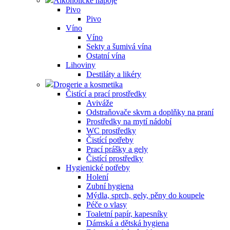
Alkoholické nápoje
Pivo
Pivo
Víno
Víno
Sekty a šumivá vína
Ostatní vína
Lihoviny
Destiláty a likéry
Drogerie a kosmetika
Čistící a prací prostředky
Aviváže
Odstraňovače skvrn a doplňky na praní
Prostředky na mytí nádobí
WC prostředky
Čistící potřeby
Prací prášky a gely
Čistící prostředky
Hygienické potřeby
Holení
Zubní hygiena
Mýdla, sprch, gely, pěny do koupele
Péče o vlasy
Toaletní papír, kapesníky
Dámská a dětská hygiena