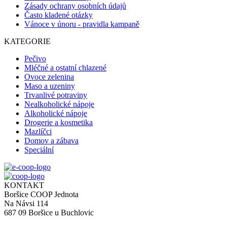
Zásady ochrany osobních údajů
Často kladené otázky
Vánoce v únoru - pravidla kampaně
KATEGORIE
Pečivo
Mléčné a ostatní chlazené
Ovoce zelenina
Maso a uzeniny
Trvanlivé potraviny
Nealkoholické nápoje
Alkoholické nápoje
Drogerie a kosmetika
Mazlíčci
Domov a zábava
Speciální
KONTAKT
Boršice COOP Jednota
Na Návsi 114
687 09 Boršice u Buchlovic