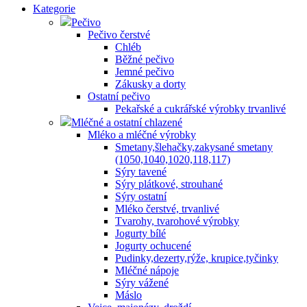
Kategorie
Pečivo
Pečivo čerstvé
Chléb
Běžné pečivo
Jemné pečivo
Zákusky a dorty
Ostatní pečivo
Pekařské a cukrářské výrobky trvanlivé
Mléčné a ostatní chlazené
Mléko a mléčné výrobky
Smetany,šlehačky,zakysané smetany
(1050,1040,1020,118,117)
Sýry tavené
Sýry plátkové, strouhané
Sýry ostatní
Mléko čerstvé, trvanlivé
Tvarohy, tvarohové výrobky
Jogurty bílé
Jogurty ochucené
Pudinky,dezerty,rýže, krupice,tyčinky
Mléčné nápoje
Sýry vážené
Máslo