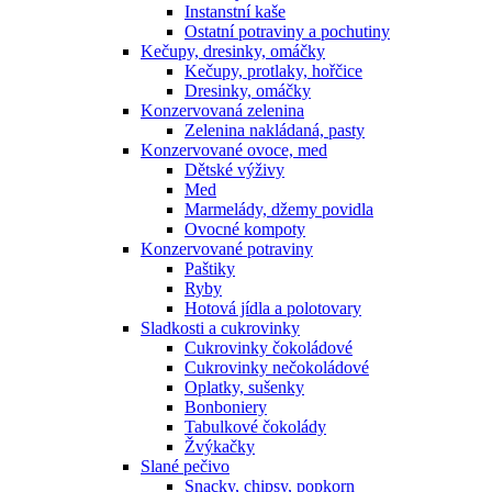
Instanstní kaše
Ostatní potraviny a pochutiny
Kečupy, dresinky, omáčky
Kečupy, protlaky, hořčice
Dresinky, omáčky
Konzervovaná zelenina
Zelenina nakládaná, pasty
Konzervované ovoce, med
Dětské výživy
Med
Marmelády, džemy povidla
Ovocné kompoty
Konzervované potraviny
Paštiky
Ryby
Hotová jídla a polotovary
Sladkosti a cukrovinky
Cukrovinky čokoládové
Cukrovinky nečokoládové
Oplatky, sušenky
Bonboniery
Tabulkové čokolády
Žvýkačky
Slané pečivo
Snacky, chipsy, popkorn