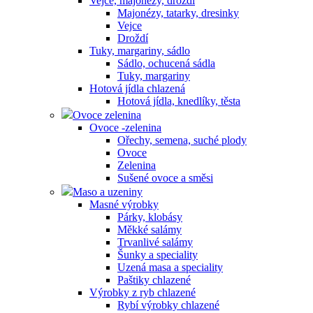
Vejce, majonézy, droždí
Majonézy, tatarky, dresinky
Vejce
Droždí
Tuky, margariny, sádlo
Sádlo, ochucená sádla
Tuky, margariny
Hotová jídla chlazená
Hotová jídla, knedlíky, těsta
Ovoce zelenina
Ovoce -zelenina
Ořechy, semena, suché plody
Ovoce
Zelenina
Sušené ovoce a směsi
Maso a uzeniny
Masné výrobky
Párky, klobásy
Měkké salámy
Trvanlivé salámy
Šunky a speciality
Uzená masa a speciality
Paštiky chlazené
Výrobky z ryb chlazené
Rybí výrobky chlazené