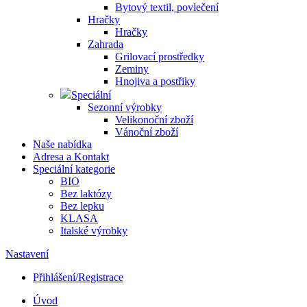
Bytový textil, povlečení
Hračky
Hračky
Zahrada
Grilovací prostředky
Zeminy
Hnojiva a postřiky
Speciální
Sezonní výrobky
Velikonoční zboží
Vánoční zboží
Naše nabídka
Adresa a Kontakt
Speciální kategorie
BIO
Bez laktózy
Bez lepku
KLASA
Italské výrobky
Nastavení
Přihlášení/Registrace
Úvod