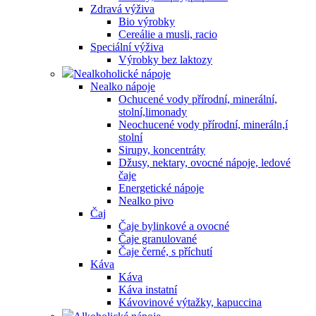
Zdravá výživa
Bio výrobky
Cereálie a musli, racio
Speciální výživa
Výrobky bez laktozy
Nealkoholické nápoje
Nealko nápoje
Ochucené vody přírodní, minerální,
stolní,limonady
Neochucené vody přírodní, mineráln,í
stolní
Sirupy, koncentráty
Džusy, nektary, ovocné nápoje, ledové
čaje
Energetické nápoje
Nealko pivo
Čaj
Čaje bylinkové a ovocné
Čaje granulované
Čaje černé, s příchutí
Káva
Káva
Káva instatní
Kávovinové výtažky, kapuccina