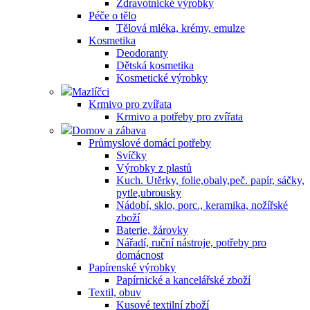
Zdravotnické výrobky
Péče o tělo
Tělová mléka, krémy, emulze
Kosmetika
Deodoranty
Dětská kosmetika
Kosmetické výrobky
Mazlíčci
Krmivo pro zvířata
Krmivo a potřeby pro zvířata
Domov a zábava
Průmyslové domácí potřeby
Svíčky
Výrobky z plastů
Kuch. Utěrky, folie,obaly,peč. papír, sáčky,
pytle,ubrousky
Nádobí, sklo, porc., keramika, nožířské
zboží
Baterie, žárovky
Nářadí, ruční nástroje, potřeby pro
domácnost
Papírenské výrobky
Papírnické a kancelářské zboží
Textil, obuv
Kusové textilní zboží