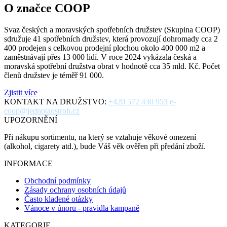
O značce COOP
Svaz českých a moravských spotřebních družstev (Skupina COOP)
sdružuje 41 spotřebních družstev, která provozují dohromady cca 2
400 prodejen s celkovou prodejní plochou okolo 400 000 m2 a
zaměstnávají přes 13 000 lidí. V roce 2024 vykázala česká a
moravská spotřební družstva obrat v hodnotě cca 35 mld. Kč. Počet
členů družstev je téměř 91 000.
Zjistit více
KONTAKT NA DRUŽSTVO:
+420 572 430 953
e-
coop@jednotaostroh.cz
UPOZORNĚNÍ
Při nákupu sortimentu, na který se vztahuje věkové omezení
(alkohol, cigarety atd.), bude Váš věk ověřen při předání zboží.
INFORMACE
Obchodní podmínky
Zásady ochrany osobních údajů
Často kladené otázky
Vánoce v únoru - pravidla kampaně
KATEGORIE