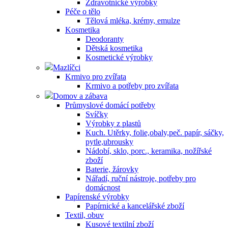
Zdravotnické výrobky
Péče o tělo
Tělová mléka, krémy, emulze
Kosmetika
Deodoranty
Dětská kosmetika
Kosmetické výrobky
Mazlíčci
Krmivo pro zvířata
Krmivo a potřeby pro zvířata
Domov a zábava
Průmyslové domácí potřeby
Svíčky
Výrobky z plastů
Kuch. Utěrky, folie,obaly,peč. papír, sáčky,
pytle,ubrousky
Nádobí, sklo, porc., keramika, nožířské
zboží
Baterie, žárovky
Nářadí, ruční nástroje, potřeby pro
domácnost
Papírenské výrobky
Papírnické a kancelářské zboží
Textil, obuv
Kusové textilní zboží