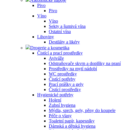
Alkoholické nápoje
Pivo
Pivo
Víno
Víno
Sekty a šumivá vína
Ostatní vína
Lihoviny
Destiláty a likéry
Drogerie a kosmetika
Čistící a prací prostředky
Aviváže
Odstraňovače skvrn a doplňky na praní
Prostředky na mytí nádobí
WC prostředky
Čistící potřeby
Prací prášky a gely
Čistící prostředky
Hygienické potřeby
Holení
Zubní hygiena
Mýdla, sprch, gely, pěny do koupele
Péče o vlasy
Toaletní papír, kapesníky
Dámská a dětská hygiena