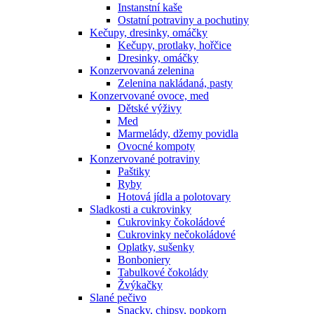
Instanstní kaše
Ostatní potraviny a pochutiny
Kečupy, dresinky, omáčky
Kečupy, protlaky, hořčice
Dresinky, omáčky
Konzervovaná zelenina
Zelenina nakládaná, pasty
Konzervované ovoce, med
Dětské výživy
Med
Marmelády, džemy povidla
Ovocné kompoty
Konzervované potraviny
Paštiky
Ryby
Hotová jídla a polotovary
Sladkosti a cukrovinky
Cukrovinky čokoládové
Cukrovinky nečokoládové
Oplatky, sušenky
Bonboniery
Tabulkové čokolády
Žvýkačky
Slané pečivo
Snacky, chipsy, popkorn