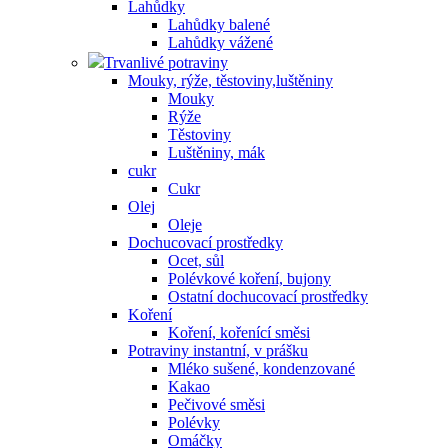
Lahůdky
Lahůdky balené
Lahůdky vážené
Trvanlivé potraviny
Mouky, rýže, těstoviny,luštěniny
Mouky
Rýže
Těstoviny
Luštěniny, mák
cukr
Cukr
Olej
Oleje
Dochucovací prostředky
Ocet, sůl
Polévkové koření, bujony
Ostatní dochucovací prostředky
Koření
Koření, kořenící směsi
Potraviny instantní, v prášku
Mléko sušené, kondenzované
Kakao
Pečivové směsi
Polévky
Omáčky