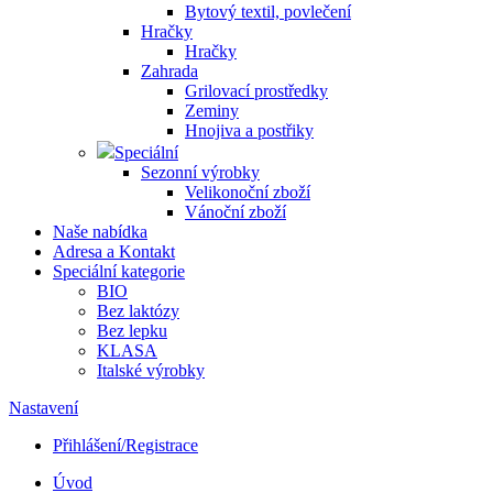
Bytový textil, povlečení
Hračky
Hračky
Zahrada
Grilovací prostředky
Zeminy
Hnojiva a postřiky
Speciální
Sezonní výrobky
Velikonoční zboží
Vánoční zboží
Naše nabídka
Adresa a Kontakt
Speciální kategorie
BIO
Bez laktózy
Bez lepku
KLASA
Italské výrobky
Nastavení
Přihlášení/Registrace
Úvod