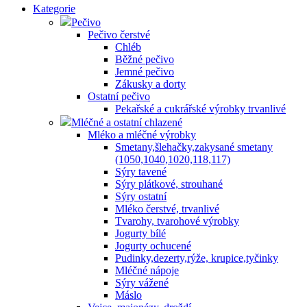
Kategorie
Pečivo
Pečivo čerstvé
Chléb
Běžné pečivo
Jemné pečivo
Zákusky a dorty
Ostatní pečivo
Pekařské a cukrářské výrobky trvanlivé
Mléčné a ostatní chlazené
Mléko a mléčné výrobky
Smetany,šlehačky,zakysané smetany
(1050,1040,1020,118,117)
Sýry tavené
Sýry plátkové, strouhané
Sýry ostatní
Mléko čerstvé, trvanlivé
Tvarohy, tvarohové výrobky
Jogurty bílé
Jogurty ochucené
Pudinky,dezerty,rýže, krupice,tyčinky
Mléčné nápoje
Sýry vážené
Máslo