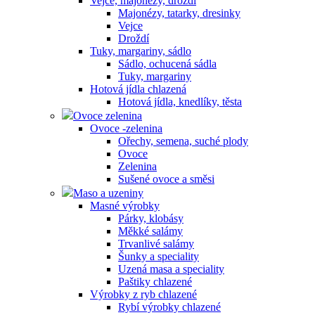
Vejce, majonézy, droždí
Majonézy, tatarky, dresinky
Vejce
Droždí
Tuky, margariny, sádlo
Sádlo, ochucená sádla
Tuky, margariny
Hotová jídla chlazená
Hotová jídla, knedlíky, těsta
Ovoce zelenina
Ovoce -zelenina
Ořechy, semena, suché plody
Ovoce
Zelenina
Sušené ovoce a směsi
Maso a uzeniny
Masné výrobky
Párky, klobásy
Měkké salámy
Trvanlivé salámy
Šunky a speciality
Uzená masa a speciality
Paštiky chlazené
Výrobky z ryb chlazené
Rybí výrobky chlazené