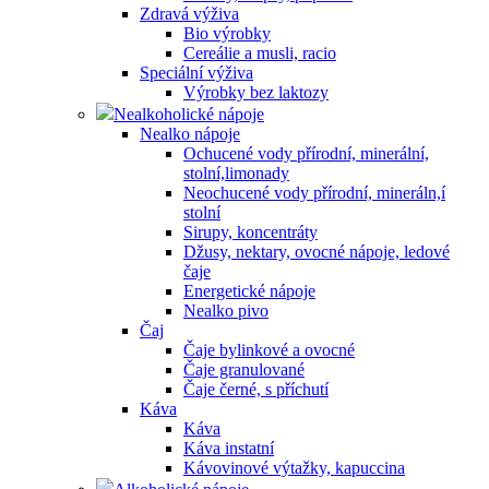
Zdravá výživa
Bio výrobky
Cereálie a musli, racio
Speciální výživa
Výrobky bez laktozy
Nealkoholické nápoje
Nealko nápoje
Ochucené vody přírodní, minerální,
stolní,limonady
Neochucené vody přírodní, mineráln,í
stolní
Sirupy, koncentráty
Džusy, nektary, ovocné nápoje, ledové
čaje
Energetické nápoje
Nealko pivo
Čaj
Čaje bylinkové a ovocné
Čaje granulované
Čaje černé, s příchutí
Káva
Káva
Káva instatní
Kávovinové výtažky, kapuccina