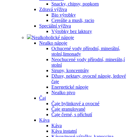
Snacky, chipsy, popkorn
Zdravá výživa
Bio výrobky
Cereálie a musli, racio
Speciální výživa
Výrobky bez laktozy
Nealkoholické nápoje
Nealko nápoje
Ochucené vody přírodní, minerální,
stolní,limonady
Neochucené vody přírodní, mineráln,í
stolní
Sirupy, koncentráty
Džusy, nektary, ovocné nápoje, ledové
čaje
Energetické nápoje
Nealko pivo
Čaj
Čaje bylinkové a ovocné
Čaje granulované
Čaje černé, s příchutí
Káva
Káva
Káva instatní
Kávovinové výtažky, kapuccina