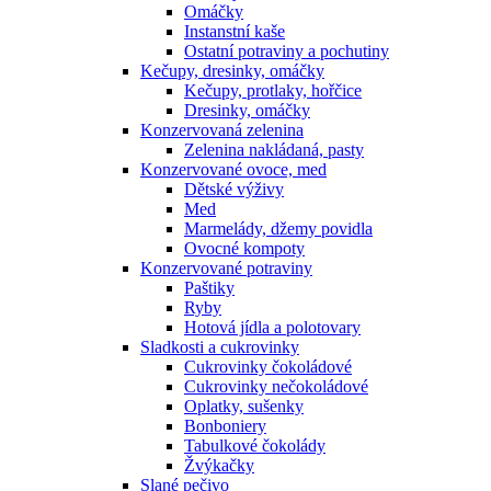
Omáčky
Instanstní kaše
Ostatní potraviny a pochutiny
Kečupy, dresinky, omáčky
Kečupy, protlaky, hořčice
Dresinky, omáčky
Konzervovaná zelenina
Zelenina nakládaná, pasty
Konzervované ovoce, med
Dětské výživy
Med
Marmelády, džemy povidla
Ovocné kompoty
Konzervované potraviny
Paštiky
Ryby
Hotová jídla a polotovary
Sladkosti a cukrovinky
Cukrovinky čokoládové
Cukrovinky nečokoládové
Oplatky, sušenky
Bonboniery
Tabulkové čokolády
Žvýkačky
Slané pečivo