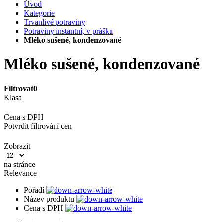
Úvod
Kategorie
Trvanlivé potraviny
Potraviny instantní, v prášku
Mléko sušené, kondenzované
Mléko sušené, kondenzované
Filtrovat
0
Klasa
Cena s DPH
Potvrdit filtrování cen
Zobrazit
na stránce
Relevance
Pořadí
Název produktu
Cena s DPH