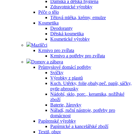
Dámská a dětská hygiena
Zdravotnické výrobky
Péče o tělo
Tělová mléka, krémy, emulze
Kosmetika
Deodoranty
Dětská kosmetika
Kosmetické výrobky
Mazlíčci
Krmivo pro zvířata
Krmivo a potřeby pro zvířata
Domov a zábava
Průmyslové domácí potřeby
Svíčky
Výrobky z plastů
Kuch. Utěrky, folie,obaly,peč. papír, sáčky,
pytle,ubrousky
Nádobí, sklo, porc., keramika, nožířské
zboží
Baterie, žárovky
Nářadí, ruční nástroje, potřeby pro
domácnost
Papírenské výrobky
Papírnické a kancelářské zboží
Textil, obuv