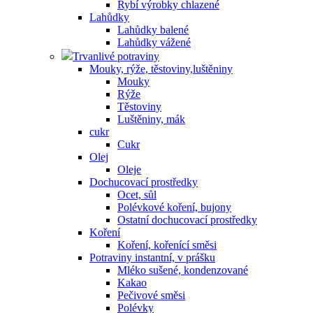
Rybí výrobky chlazené
Lahůdky
Lahůdky balené
Lahůdky vážené
Trvanlivé potraviny
Mouky, rýže, těstoviny,luštěniny
Mouky
Rýže
Těstoviny
Luštěniny, mák
cukr
Cukr
Olej
Oleje
Dochucovací prostředky
Ocet, sůl
Polévkové koření, bujony
Ostatní dochucovací prostředky
Koření
Koření, kořenící směsi
Potraviny instantní, v prášku
Mléko sušené, kondenzované
Kakao
Pečivové směsi
Polévky