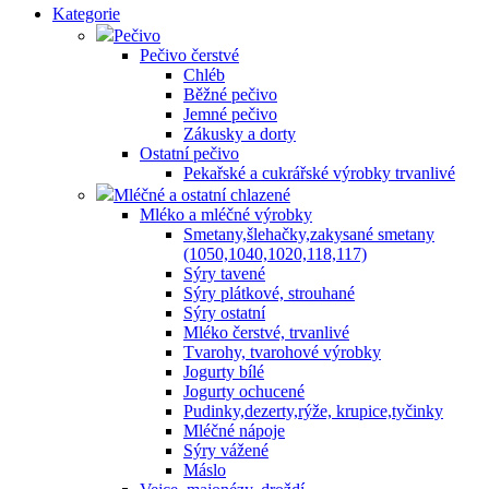
Kategorie
Pečivo
Pečivo čerstvé
Chléb
Běžné pečivo
Jemné pečivo
Zákusky a dorty
Ostatní pečivo
Pekařské a cukrářské výrobky trvanlivé
Mléčné a ostatní chlazené
Mléko a mléčné výrobky
Smetany,šlehačky,zakysané smetany
(1050,1040,1020,118,117)
Sýry tavené
Sýry plátkové, strouhané
Sýry ostatní
Mléko čerstvé, trvanlivé
Tvarohy, tvarohové výrobky
Jogurty bílé
Jogurty ochucené
Pudinky,dezerty,rýže, krupice,tyčinky
Mléčné nápoje
Sýry vážené
Máslo