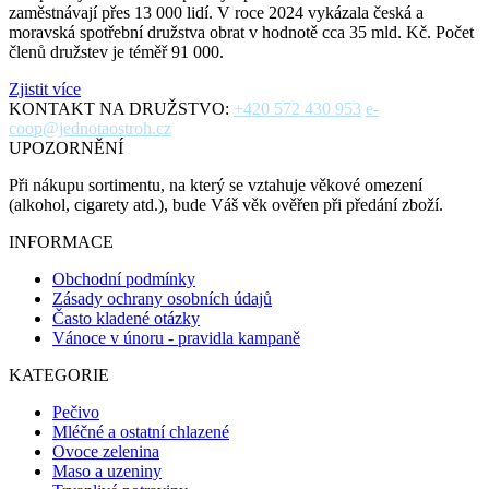
zaměstnávají přes 13 000 lidí. V roce 2024 vykázala česká a
moravská spotřební družstva obrat v hodnotě cca 35 mld. Kč. Počet
členů družstev je téměř 91 000.
Zjistit více
KONTAKT NA DRUŽSTVO:
+420 572 430 953
e-
coop@jednotaostroh.cz
UPOZORNĚNÍ
Při nákupu sortimentu, na který se vztahuje věkové omezení
(alkohol, cigarety atd.), bude Váš věk ověřen při předání zboží.
INFORMACE
Obchodní podmínky
Zásady ochrany osobních údajů
Často kladené otázky
Vánoce v únoru - pravidla kampaně
KATEGORIE
Pečivo
Mléčné a ostatní chlazené
Ovoce zelenina
Maso a uzeniny