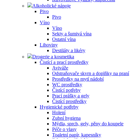
Alkoholické nápoje
Pivo
Pivo
Víno
Víno
Sekty a šumivá vína
Ostatní vína
Lihoviny
Destiláty a likéry
Drogerie a kosmetika
Čistící a prací prostředky
Aviváže
Odstraňovače skvrn a doplňky na praní
Prostředky na mytí nádobí
WC prostředky
Čistící potřeby
Prací prášky a gely
Čistící prostředky
Hygienické potřeby
Holení
Zubní hygiena
Mýdla, sprch, gely, pěny do koupele
Péče o vlasy
Toaletní papír, kapesníky