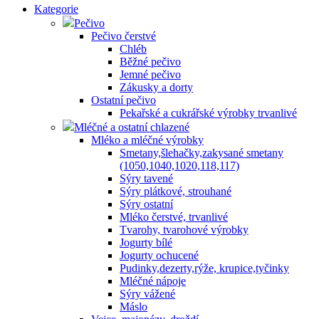
Kategorie
Pečivo
Pečivo čerstvé
Chléb
Běžné pečivo
Jemné pečivo
Zákusky a dorty
Ostatní pečivo
Pekařské a cukrářské výrobky trvanlivé
Mléčné a ostatní chlazené
Mléko a mléčné výrobky
Smetany,šlehačky,zakysané smetany
(1050,1040,1020,118,117)
Sýry tavené
Sýry plátkové, strouhané
Sýry ostatní
Mléko čerstvé, trvanlivé
Tvarohy, tvarohové výrobky
Jogurty bílé
Jogurty ochucené
Pudinky,dezerty,rýže, krupice,tyčinky
Mléčné nápoje
Sýry vážené
Máslo