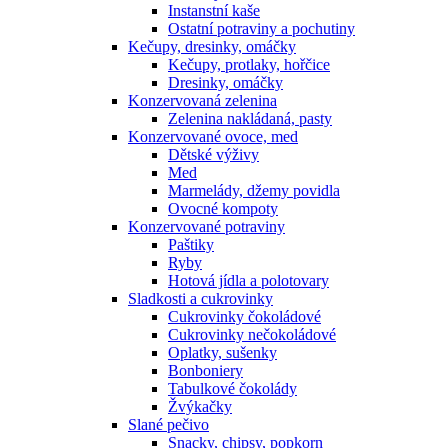
Instanstní kaše
Ostatní potraviny a pochutiny
Kečupy, dresinky, omáčky
Kečupy, protlaky, hořčice
Dresinky, omáčky
Konzervovaná zelenina
Zelenina nakládaná, pasty
Konzervované ovoce, med
Dětské výživy
Med
Marmelády, džemy povidla
Ovocné kompoty
Konzervované potraviny
Paštiky
Ryby
Hotová jídla a polotovary
Sladkosti a cukrovinky
Cukrovinky čokoládové
Cukrovinky nečokoládové
Oplatky, sušenky
Bonboniery
Tabulkové čokolády
Žvýkačky
Slané pečivo
Snacky, chipsy, popkorn