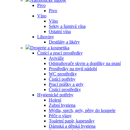
Alkoholické nápoje
Pivo
Pivo
Víno
Víno
Sekty a šumivá vína
Ostatní vína
Lihoviny
Destiláty a likéry
Drogerie a kosmetika
Čistící a prací prostředky
Aviváže
Odstraňovače skvrn a doplňky na praní
Prostředky na mytí nádobí
WC prostředky
Čistící potřeby
Prací prášky a gely
Čistící prostředky
Hygienické potřeby
Holení
Zubní hygiena
Mýdla, sprch, gely, pěny do koupele
Péče o vlasy
Toaletní papír, kapesníky
Dámská a dětská hygiena