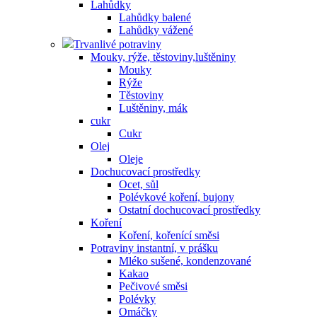
Lahůdky
Lahůdky balené
Lahůdky vážené
Trvanlivé potraviny
Mouky, rýže, těstoviny,luštěniny
Mouky
Rýže
Těstoviny
Luštěniny, mák
cukr
Cukr
Olej
Oleje
Dochucovací prostředky
Ocet, sůl
Polévkové koření, bujony
Ostatní dochucovací prostředky
Koření
Koření, kořenící směsi
Potraviny instantní, v prášku
Mléko sušené, kondenzované
Kakao
Pečivové směsi
Polévky
Omáčky