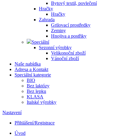
Bytový textil, povlečení
Hračky
Hračky
Zahrada
Grilovací prostředky
Zeminy
Hnojiva a postřiky
Speciální
Sezonní výrobky
Velikonoční zboží
Vánoční zboží
Naše nabídka
Adresa a Kontakt
Speciální kategorie
BIO
Bez laktózy
Bez lepku
KLASA
Italské výrobky
Nastavení
Přihlášení/Registrace
Úvod