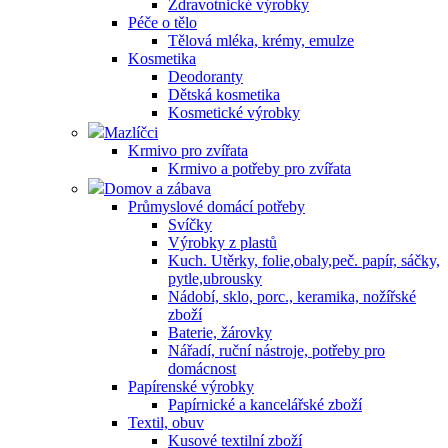
Zdravotnické výrobky
Péče o tělo
Tělová mléka, krémy, emulze
Kosmetika
Deodoranty
Dětská kosmetika
Kosmetické výrobky
Mazlíčci
Krmivo pro zvířata
Krmivo a potřeby pro zvířata
Domov a zábava
Průmyslové domácí potřeby
Svíčky
Výrobky z plastů
Kuch. Utěrky, folie,obaly,peč. papír, sáčky,
pytle,ubrousky
Nádobí, sklo, porc., keramika, nožířské
zboží
Baterie, žárovky
Nářadí, ruční nástroje, potřeby pro
domácnost
Papírenské výrobky
Papírnické a kancelářské zboží
Textil, obuv
Kusové textilní zboží