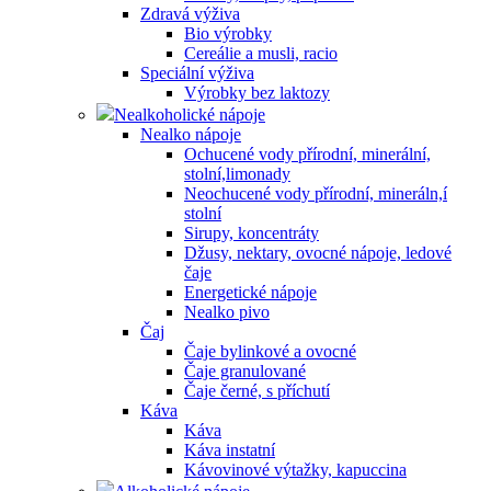
Zdravá výživa
Bio výrobky
Cereálie a musli, racio
Speciální výživa
Výrobky bez laktozy
Nealkoholické nápoje
Nealko nápoje
Ochucené vody přírodní, minerální,
stolní,limonady
Neochucené vody přírodní, mineráln,í
stolní
Sirupy, koncentráty
Džusy, nektary, ovocné nápoje, ledové
čaje
Energetické nápoje
Nealko pivo
Čaj
Čaje bylinkové a ovocné
Čaje granulované
Čaje černé, s příchutí
Káva
Káva
Káva instatní
Kávovinové výtažky, kapuccina