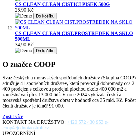
CS CLEAN CLEAN CISTICI PISEK 500G
25,90 Kč
Do košíku
CS CLEAN CLEAN CIST.PROSTREDEK NA SKLO
500ML
34,90 Kč
Do košíku
O značce COOP
Svaz českých a moravských spotřebních družstev (Skupina COOP)
sdružuje 41 spotřebních družstev, která provozují dohromady cca 2
400 prodejen s celkovou prodejní plochou okolo 400 000 m2 a
zaměstnávají přes 13 000 lidí. V roce 2024 vykázala česká a
moravská spotřební družstva obrat v hodnotě cca 35 mld. Kč. Počet
členů družstev je téměř 91 000.
Zjistit více
KONTAKT NA DRUŽSTVO:
+420 572 430 953
e-
coop@jednotaostroh.cz
UPOZORNĚNÍ