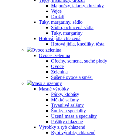
Vejce, majonézy, droždí
Majonézy, tatarky, dresinky
Vejce
Droždí
Tuky, margariny, sádlo
Sádlo, ochucená sádla
Tuky, margariny
Hotová jídla chlazená
Hotová jídla, knedlíky, těsta
Ovoce zelenina
Ovoce -zelenina
Ořechy, semena, suché plody
Ovoce
Zelenina
Sušené ovoce a směsi
Maso a uzeniny
Masné výrobky
Párky, klobásy
Měkké salámy
Trvanlivé salámy
Šunky a speciality
Uzená masa a speciality
Paštiky chlazené
Výrobky z ryb chlazené
Rybí výrobky chlazené