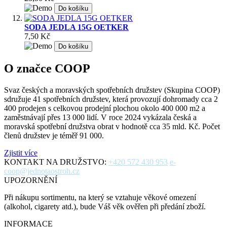
Do košíku
SODA JEDLA 15G OETKER
7,50 Kč
Do košíku
O značce COOP
Svaz českých a moravských spotřebních družstev (Skupina COOP)
sdružuje 41 spotřebních družstev, která provozují dohromady cca 2
400 prodejen s celkovou prodejní plochou okolo 400 000 m2 a
zaměstnávají přes 13 000 lidí. V roce 2024 vykázala česká a
moravská spotřební družstva obrat v hodnotě cca 35 mld. Kč. Počet
členů družstev je téměř 91 000.
Zjistit více
KONTAKT NA DRUŽSTVO:
+420 572 430 953
e-
coop@jednotaostroh.cz
UPOZORNĚNÍ
Při nákupu sortimentu, na který se vztahuje věkové omezení
(alkohol, cigarety atd.), bude Váš věk ověřen při předání zboží.
INFORMACE