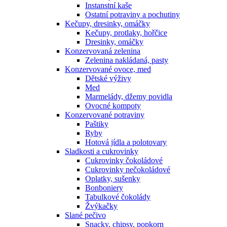
Instanstní kaše
Ostatní potraviny a pochutiny
Kečupy, dresinky, omáčky
Kečupy, protlaky, hořčice
Dresinky, omáčky
Konzervovaná zelenina
Zelenina nakládaná, pasty
Konzervované ovoce, med
Dětské výživy
Med
Marmelády, džemy povidla
Ovocné kompoty
Konzervované potraviny
Paštiky
Ryby
Hotová jídla a polotovary
Sladkosti a cukrovinky
Cukrovinky čokoládové
Cukrovinky nečokoládové
Oplatky, sušenky
Bonboniery
Tabulkové čokolády
Žvýkačky
Slané pečivo
Snacky, chipsy, popkorn