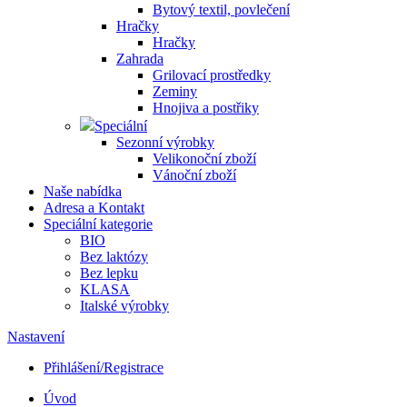
Bytový textil, povlečení
Hračky
Hračky
Zahrada
Grilovací prostředky
Zeminy
Hnojiva a postřiky
Speciální
Sezonní výrobky
Velikonoční zboží
Vánoční zboží
Naše nabídka
Adresa a Kontakt
Speciální kategorie
BIO
Bez laktózy
Bez lepku
KLASA
Italské výrobky
Nastavení
Přihlášení/Registrace
Úvod