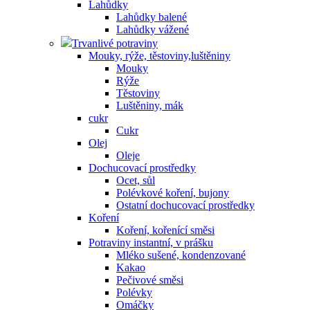
Lahůdky
Lahůdky balené
Lahůdky vážené
Trvanlivé potraviny
Mouky, rýže, těstoviny,luštěniny
Mouky
Rýže
Těstoviny
Luštěniny, mák
cukr
Cukr
Olej
Oleje
Dochucovací prostředky
Ocet, sůl
Polévkové koření, bujony
Ostatní dochucovací prostředky
Koření
Koření, kořenící směsi
Potraviny instantní, v prášku
Mléko sušené, kondenzované
Kakao
Pečivové směsi
Polévky
Omáčky