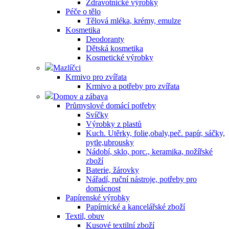
Zdravotnické výrobky
Péče o tělo
Tělová mléka, krémy, emulze
Kosmetika
Deodoranty
Dětská kosmetika
Kosmetické výrobky
Mazlíčci
Krmivo pro zvířata
Krmivo a potřeby pro zvířata
Domov a zábava
Průmyslové domácí potřeby
Svíčky
Výrobky z plastů
Kuch. Utěrky, folie,obaly,peč. papír, sáčky,
pytle,ubrousky
Nádobí, sklo, porc., keramika, nožířské
zboží
Baterie, žárovky
Nářadí, ruční nástroje, potřeby pro
domácnost
Papírenské výrobky
Papírnické a kancelářské zboží
Textil, obuv
Kusové textilní zboží