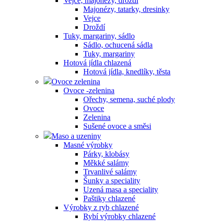
Vejce, majonézy, droždí
Majonézy, tatarky, dresinky
Vejce
Droždí
Tuky, margariny, sádlo
Sádlo, ochucená sádla
Tuky, margariny
Hotová jídla chlazená
Hotová jídla, knedlíky, těsta
Ovoce zelenina
Ovoce -zelenina
Ořechy, semena, suché plody
Ovoce
Zelenina
Sušené ovoce a směsi
Maso a uzeniny
Masné výrobky
Párky, klobásy
Měkké salámy
Trvanlivé salámy
Šunky a speciality
Uzená masa a speciality
Paštiky chlazené
Výrobky z ryb chlazené
Rybí výrobky chlazené