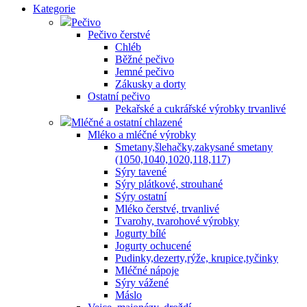
Kategorie
Pečivo
Pečivo čerstvé
Chléb
Běžné pečivo
Jemné pečivo
Zákusky a dorty
Ostatní pečivo
Pekařské a cukrářské výrobky trvanlivé
Mléčné a ostatní chlazené
Mléko a mléčné výrobky
Smetany,šlehačky,zakysané smetany
(1050,1040,1020,118,117)
Sýry tavené
Sýry plátkové, strouhané
Sýry ostatní
Mléko čerstvé, trvanlivé
Tvarohy, tvarohové výrobky
Jogurty bílé
Jogurty ochucené
Pudinky,dezerty,rýže, krupice,tyčinky
Mléčné nápoje
Sýry vážené
Máslo