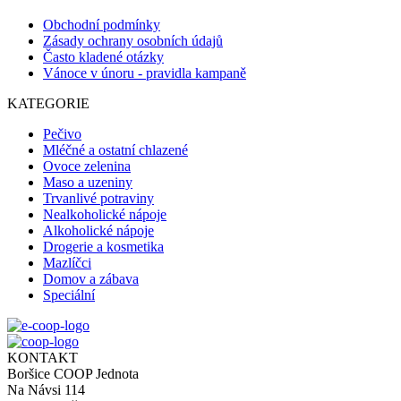
Obchodní podmínky
Zásady ochrany osobních údajů
Často kladené otázky
Vánoce v únoru - pravidla kampaně
KATEGORIE
Pečivo
Mléčné a ostatní chlazené
Ovoce zelenina
Maso a uzeniny
Trvanlivé potraviny
Nealkoholické nápoje
Alkoholické nápoje
Drogerie a kosmetika
Mazlíčci
Domov a zábava
Speciální
KONTAKT
Boršice COOP Jednota
Na Návsi 114