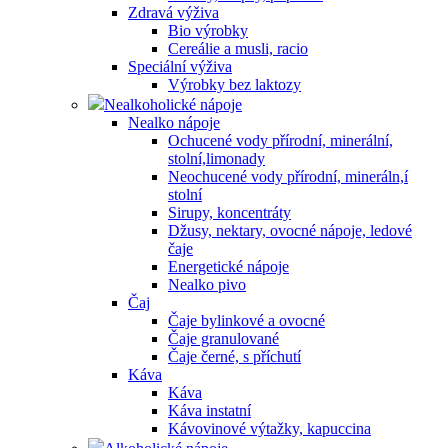
Zdravá výživa
Bio výrobky
Cereálie a musli, racio
Speciální výživa
Výrobky bez laktozy
Nealkoholické nápoje
Nealko nápoje
Ochucené vody přírodní, minerální,
stolní,limonady
Neochucené vody přírodní, mineráln,í
stolní
Sirupy, koncentráty
Džusy, nektary, ovocné nápoje, ledové
čaje
Energetické nápoje
Nealko pivo
Čaj
Čaje bylinkové a ovocné
Čaje granulované
Čaje černé, s příchutí
Káva
Káva
Káva instatní
Kávovinové výtažky, kapuccina