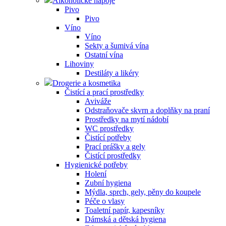
Alkoholické nápoje
Pivo
Pivo
Víno
Víno
Sekty a šumivá vína
Ostatní vína
Lihoviny
Destiláty a likéry
Drogerie a kosmetika
Čistící a prací prostředky
Aviváže
Odstraňovače skvrn a doplňky na praní
Prostředky na mytí nádobí
WC prostředky
Čistící potřeby
Prací prášky a gely
Čistící prostředky
Hygienické potřeby
Holení
Zubní hygiena
Mýdla, sprch, gely, pěny do koupele
Péče o vlasy
Toaletní papír, kapesníky
Dámská a dětská hygiena