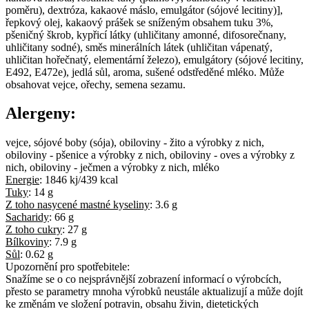
poměru), dextróza, kakaové máslo, emulgátor (sójové lecitiny)],
řepkový olej, kakaový prášek se sníženým obsahem tuku 3%,
pšeničný škrob, kypřicí látky (uhličitany amonné, difosorečnany,
uhličitany sodné), směs minerálních látek (uhličitan vápenatý,
uhličitan hořečnatý, elementární železo), emulgátory (sójové lecitiny,
E492, E472e), jedlá sůl, aroma, sušené odstředěné mléko. Může
obsahovat vejce, ořechy, semena sezamu.
Alergeny:
vejce, sójové boby (sója), obiloviny - žito a výrobky z nich,
obiloviny - pšenice a výrobky z nich, obiloviny - oves a výrobky z
nich, obiloviny - ječmen a výrobky z nich, mléko
Energie
:
1846 kj/439 kcal
Tuky
:
14 g
Z toho nasycené mastné kyseliny
:
3.6 g
Sacharidy
:
66 g
Z toho cukry
:
27 g
Bílkoviny
:
7.9 g
Sůl
:
0.62 g
Upozornění pro spotřebitele:
Snažíme se o co nejsprávnější zobrazení informací o výrobcích,
přesto se parametry mnoha výrobků neustále aktualizují a může dojít
ke změnám ve složení potravin, obsahu živin, dietetických