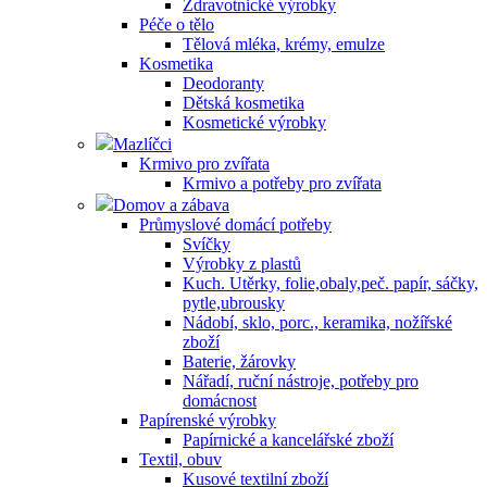
Zdravotnické výrobky
Péče o tělo
Tělová mléka, krémy, emulze
Kosmetika
Deodoranty
Dětská kosmetika
Kosmetické výrobky
Mazlíčci
Krmivo pro zvířata
Krmivo a potřeby pro zvířata
Domov a zábava
Průmyslové domácí potřeby
Svíčky
Výrobky z plastů
Kuch. Utěrky, folie,obaly,peč. papír, sáčky,
pytle,ubrousky
Nádobí, sklo, porc., keramika, nožířské
zboží
Baterie, žárovky
Nářadí, ruční nástroje, potřeby pro
domácnost
Papírenské výrobky
Papírnické a kancelářské zboží
Textil, obuv
Kusové textilní zboží