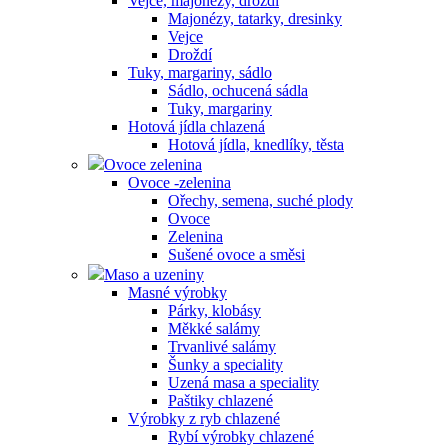
Vejce, majonézy, droždí
Majonézy, tatarky, dresinky
Vejce
Droždí
Tuky, margariny, sádlo
Sádlo, ochucená sádla
Tuky, margariny
Hotová jídla chlazená
Hotová jídla, knedlíky, těsta
Ovoce zelenina
Ovoce -zelenina
Ořechy, semena, suché plody
Ovoce
Zelenina
Sušené ovoce a směsi
Maso a uzeniny
Masné výrobky
Párky, klobásy
Měkké salámy
Trvanlivé salámy
Šunky a speciality
Uzená masa a speciality
Paštiky chlazené
Výrobky z ryb chlazené
Rybí výrobky chlazené