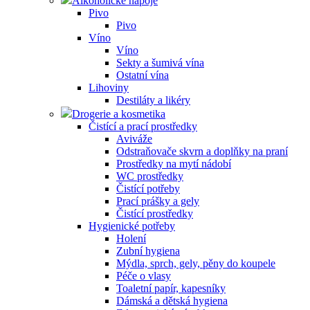
Alkoholické nápoje
Pivo
Pivo
Víno
Víno
Sekty a šumivá vína
Ostatní vína
Lihoviny
Destiláty a likéry
Drogerie a kosmetika
Čistící a prací prostředky
Aviváže
Odstraňovače skvrn a doplňky na praní
Prostředky na mytí nádobí
WC prostředky
Čistící potřeby
Prací prášky a gely
Čistící prostředky
Hygienické potřeby
Holení
Zubní hygiena
Mýdla, sprch, gely, pěny do koupele
Péče o vlasy
Toaletní papír, kapesníky
Dámská a dětská hygiena