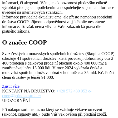
informací, či alergenů. Věnujte tak pozornost především etiketě
výrobků před jejich upotřebením a nespoléhejte se jen na informace
uvedené na internetových stránkách.
Informace pravidelně aktualizujeme, ale přesto nemohou spotřební
družstva COOP přijmout odpovědnost za jakékoliv nesprávné
informace. To však nemá vliv na Vaše zákaznická práva dle
platného zákona.
O značce COOP
Svaz českých a moravských spotřebních družstev (Skupina COOP)
sdružuje 41 spotřebních družstev, která provozují dohromady cca 2
400 prodejen s celkovou prodejní plochou okolo 400 000 m2 a
zaměstnávají přes 13 000 lidí. V roce 2024 vykázala česká a
moravská spotřební družstva obrat v hodnotě cca 35 mld. Kč. Počet
členů družstev je téměř 91 000.
Zjistit více
KONTAKT NA DRUŽSTVO:
+420 572 430 953
e-
coop@jednotaostroh.cz
UPOZORNĚNÍ
Při nákupu sortimentu, na který se vztahuje věkové omezení
(alkohol, cigarety atd.), bude Váš věk ověřen při předání zboží.