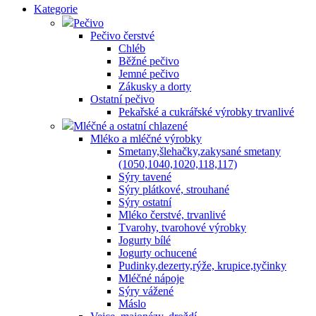
Kategorie
Pečivo
Pečivo čerstvé
Chléb
Běžné pečivo
Jemné pečivo
Zákusky a dorty
Ostatní pečivo
Pekařské a cukrářské výrobky trvanlivé
Mléčné a ostatní chlazené
Mléko a mléčné výrobky
Smetany,šlehačky,zakysané smetany
(1050,1040,1020,118,117)
Sýry tavené
Sýry plátkové, strouhané
Sýry ostatní
Mléko čerstvé, trvanlivé
Tvarohy, tvarohové výrobky
Jogurty bílé
Jogurty ochucené
Pudinky,dezerty,rýže, krupice,tyčinky
Mléčné nápoje
Sýry vážené
Máslo