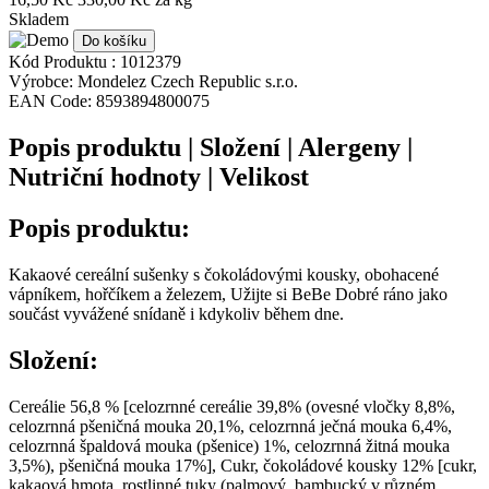
Skladem
Do košíku
Kód Produktu :
1012379
Výrobce:
Mondelez Czech Republic s.r.o.
EAN Code:
8593894800075
Popis produktu | Složení | Alergeny |
Nutriční hodnoty | Velikost
Popis produktu:
Kakaové cereální sušenky s čokoládovými kousky, obohacené
vápníkem, hořčíkem a železem, Užijte si BeBe Dobré ráno jako
součást vyvážené snídaně i kdykoliv během dne.
Složení:
Cereálie 56,8 % [celozrnné cereálie 39,8% (ovesné vločky 8,8%,
celozrnná pšeničná mouka 20,1%, celozrnná ječná mouka 6,4%,
celozrnná špaldová mouka (pšenice) 1%, celozrnná žitná mouka
3,5%), pšeničná mouka 17%], Cukr, čokoládové kousky 12% [cukr,
kakaová hmota, rostlinné tuky (palmový, bambucký v různém