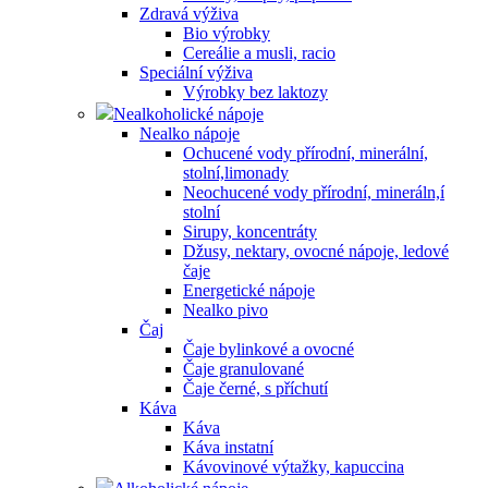
Zdravá výživa
Bio výrobky
Cereálie a musli, racio
Speciální výživa
Výrobky bez laktozy
Nealkoholické nápoje
Nealko nápoje
Ochucené vody přírodní, minerální,
stolní,limonady
Neochucené vody přírodní, mineráln,í
stolní
Sirupy, koncentráty
Džusy, nektary, ovocné nápoje, ledové
čaje
Energetické nápoje
Nealko pivo
Čaj
Čaje bylinkové a ovocné
Čaje granulované
Čaje černé, s příchutí
Káva
Káva
Káva instatní
Kávovinové výtažky, kapuccina