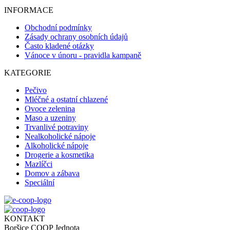
INFORMACE
Obchodní podmínky
Zásady ochrany osobních údajů
Často kladené otázky
Vánoce v únoru - pravidla kampaně
KATEGORIE
Pečivo
Mléčné a ostatní chlazené
Ovoce zelenina
Maso a uzeniny
Trvanlivé potraviny
Nealkoholické nápoje
Alkoholické nápoje
Drogerie a kosmetika
Mazlíčci
Domov a zábava
Speciální
KONTAKT
Boršice COOP Jednota