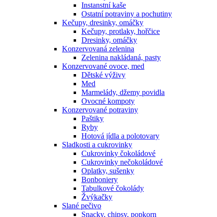
Instanstní kaše
Ostatní potraviny a pochutiny
Kečupy, dresinky, omáčky
Kečupy, protlaky, hořčice
Dresinky, omáčky
Konzervovaná zelenina
Zelenina nakládaná, pasty
Konzervované ovoce, med
Dětské výživy
Med
Marmelády, džemy povidla
Ovocné kompoty
Konzervované potraviny
Paštiky
Ryby
Hotová jídla a polotovary
Sladkosti a cukrovinky
Cukrovinky čokoládové
Cukrovinky nečokoládové
Oplatky, sušenky
Bonboniery
Tabulkové čokolády
Žvýkačky
Slané pečivo
Snacky, chipsy, popkorn