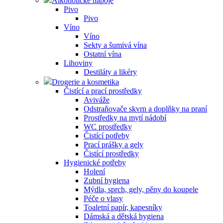
Alkoholické nápoje
Pivo
Pivo
Víno
Víno
Sekty a šumivá vína
Ostatní vína
Lihoviny
Destiláty a likéry
Drogerie a kosmetika
Čistící a prací prostředky
Aviváže
Odstraňovače skvrn a doplňky na praní
Prostředky na mytí nádobí
WC prostředky
Čistící potřeby
Prací prášky a gely
Čistící prostředky
Hygienické potřeby
Holení
Zubní hygiena
Mýdla, sprch, gely, pěny do koupele
Péče o vlasy
Toaletní papír, kapesníky
Dámská a dětská hygiena