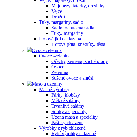
Vejce, majonézy, droždí
Majonézy, tatarky, dresinky
Vejce
Droždí
Tuky, margariny, sádlo
Sádlo, ochucená sádla
Tuky, margariny
Hotová jídla chlazená
Hotová jídla, knedlíky, těsta
Ovoce zelenina
Ovoce -zelenina
Ořechy, semena, suché plody
Ovoce
Zelenina
Sušené ovoce a směsi
Maso a uzeniny
Masné výrobky
Párky, klobásy
Měkké salámy
Trvanlivé salámy
Šunky a speciality
Uzená masa a speciality
Paštiky chlazené
Výrobky z ryb chlazené
Rybí výrobky chlazené