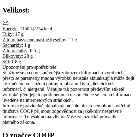
Velikost:
2.5
Energie
:
1150 kj/274 kcal
Tuky
:
17 g
Z toho nasycené mastné kyseliny
:
11 g
Sacharidy
:
1 g
Z toho cukry
:
0.5 g
Bílkoviny
:
28 g
Sůl
:
1.8 g
Upozornění pro spotřebitele:
Snažíme se o co nejsprávnější zobrazení informací o výrobcích,
přesto se parametry mnoha výrobků neustále aktualizují a může dojít
ke změnám ve složení potravin, obsahu živin, dietetických
informací, či alergenů. Věnujte tak pozornost především etiketě
výrobků před jejich upotřebením a nespoléhejte se jen na informace
uvedené na internetových stránkách.
Informace pravidelně aktualizujeme, ale přesto nemohou spotřební
družstva COOP přijmout odpovědnost za jakékoliv nesprávné
informace. To však nemá vliv na Vaše zákaznická práva dle
platného zákona.
O značce COOP