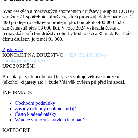
Svaz českých a moravských spotřebních družstev (Skupina COOP)
sdružuje 41 spotřebních družstev, která provozují dohromady cca 2
400 prodejen s celkovou prodejní plochou okolo 400 000 m2 a
zaměstnávají přes 13 000 lidí. V roce 2024 vykázala česká a
moravská spotřební družstva obrat v hodnotě cca 35 mld. Kč. Počet
členů družstev je téměř 91 000.
Zjistit více
KONTAKT NA DRUŽSTVO:
+420 572 430 953
e-
coop@jednotaostroh.cz
UPOZORNĚNÍ
Při nákupu sortimentu, na který se vztahuje věkové omezení
(alkohol, cigarety atd.), bude Váš věk ověřen při předání zboží.
INFORMACE
Obchodní podmínky
Zásady ochrany osobních údajů
Často kladené otázky
Vánoce v únoru - pravidla kampaně
KATEGORIE