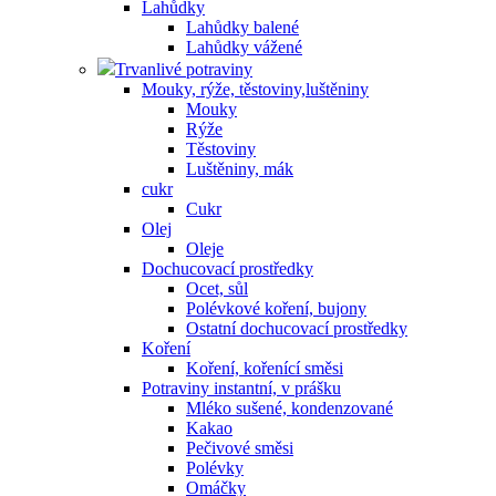
Lahůdky
Lahůdky balené
Lahůdky vážené
Trvanlivé potraviny
Mouky, rýže, těstoviny,luštěniny
Mouky
Rýže
Těstoviny
Luštěniny, mák
cukr
Cukr
Olej
Oleje
Dochucovací prostředky
Ocet, sůl
Polévkové koření, bujony
Ostatní dochucovací prostředky
Koření
Koření, kořenící směsi
Potraviny instantní, v prášku
Mléko sušené, kondenzované
Kakao
Pečivové směsi
Polévky
Omáčky