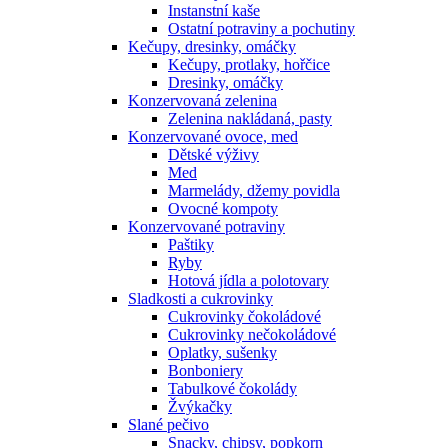
Instanstní kaše
Ostatní potraviny a pochutiny
Kečupy, dresinky, omáčky
Kečupy, protlaky, hořčice
Dresinky, omáčky
Konzervovaná zelenina
Zelenina nakládaná, pasty
Konzervované ovoce, med
Dětské výživy
Med
Marmelády, džemy povidla
Ovocné kompoty
Konzervované potraviny
Paštiky
Ryby
Hotová jídla a polotovary
Sladkosti a cukrovinky
Cukrovinky čokoládové
Cukrovinky nečokoládové
Oplatky, sušenky
Bonboniery
Tabulkové čokolády
Žvýkačky
Slané pečivo
Snacky, chipsy, popkorn