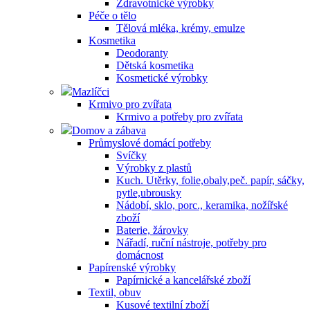
Zdravotnické výrobky
Péče o tělo
Tělová mléka, krémy, emulze
Kosmetika
Deodoranty
Dětská kosmetika
Kosmetické výrobky
Mazlíčci
Krmivo pro zvířata
Krmivo a potřeby pro zvířata
Domov a zábava
Průmyslové domácí potřeby
Svíčky
Výrobky z plastů
Kuch. Utěrky, folie,obaly,peč. papír, sáčky,
pytle,ubrousky
Nádobí, sklo, porc., keramika, nožířské
zboží
Baterie, žárovky
Nářadí, ruční nástroje, potřeby pro
domácnost
Papírenské výrobky
Papírnické a kancelářské zboží
Textil, obuv
Kusové textilní zboží