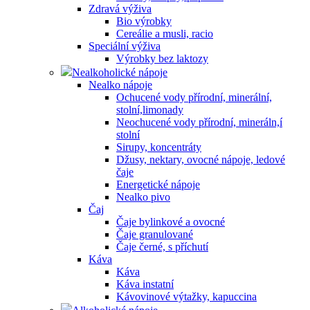
Zdravá výživa
Bio výrobky
Cereálie a musli, racio
Speciální výživa
Výrobky bez laktozy
Nealkoholické nápoje
Nealko nápoje
Ochucené vody přírodní, minerální,
stolní,limonady
Neochucené vody přírodní, mineráln,í
stolní
Sirupy, koncentráty
Džusy, nektary, ovocné nápoje, ledové
čaje
Energetické nápoje
Nealko pivo
Čaj
Čaje bylinkové a ovocné
Čaje granulované
Čaje černé, s příchutí
Káva
Káva
Káva instatní
Kávovinové výtažky, kapuccina