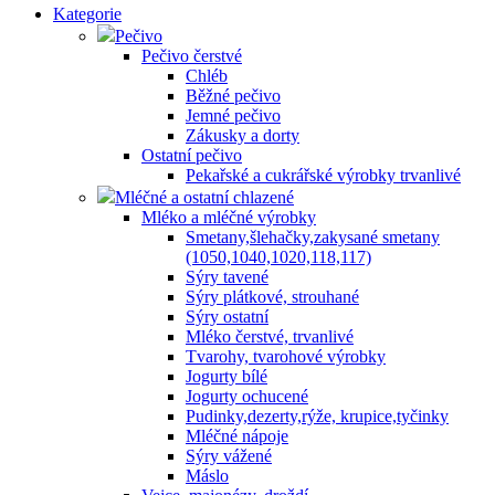
Kategorie
Pečivo
Pečivo čerstvé
Chléb
Běžné pečivo
Jemné pečivo
Zákusky a dorty
Ostatní pečivo
Pekařské a cukrářské výrobky trvanlivé
Mléčné a ostatní chlazené
Mléko a mléčné výrobky
Smetany,šlehačky,zakysané smetany
(1050,1040,1020,118,117)
Sýry tavené
Sýry plátkové, strouhané
Sýry ostatní
Mléko čerstvé, trvanlivé
Tvarohy, tvarohové výrobky
Jogurty bílé
Jogurty ochucené
Pudinky,dezerty,rýže, krupice,tyčinky
Mléčné nápoje
Sýry vážené
Máslo