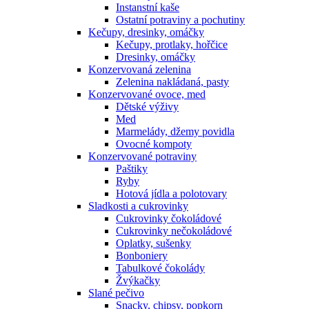
Instanstní kaše
Ostatní potraviny a pochutiny
Kečupy, dresinky, omáčky
Kečupy, protlaky, hořčice
Dresinky, omáčky
Konzervovaná zelenina
Zelenina nakládaná, pasty
Konzervované ovoce, med
Dětské výživy
Med
Marmelády, džemy povidla
Ovocné kompoty
Konzervované potraviny
Paštiky
Ryby
Hotová jídla a polotovary
Sladkosti a cukrovinky
Cukrovinky čokoládové
Cukrovinky nečokoládové
Oplatky, sušenky
Bonboniery
Tabulkové čokolády
Žvýkačky
Slané pečivo
Snacky, chipsy, popkorn