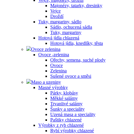
Vejce, majonézy, droždí
Majonézy, tatarky, dresinky
Vejce
Droždí
Tuky, margariny, sádlo
Sádlo, ochucená sádla
Tuky, margariny
Hotová jídla chlazená
Hotová jídla, knedlíky, těsta
Ovoce zelenina
Ovoce -zelenina
Ořechy, semena, suché plody
Ovoce
Zelenina
Sušené ovoce a směsi
Maso a uzeniny
Masné výrobky
Párky, klobásy
Měkké salámy
Trvanlivé salámy
Šunky a speciality
Uzená masa a speciality
Paštiky chlazené
Výrobky z ryb chlazené
Rybí výrobky chlazené