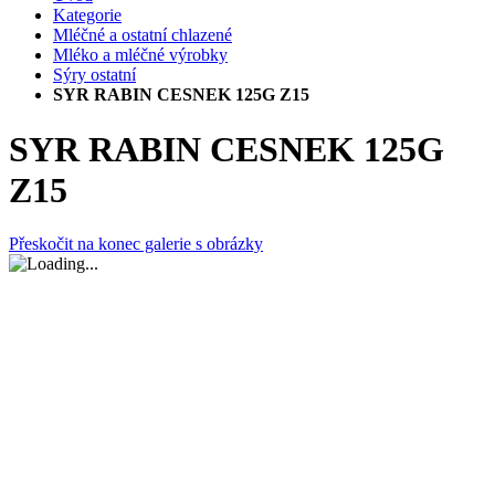
Kategorie
Mléčné a ostatní chlazené
Mléko a mléčné výrobky
Sýry ostatní
SYR RABIN CESNEK 125G Z15
SYR RABIN CESNEK 125G
Z15
Přeskočit na konec galerie s obrázky