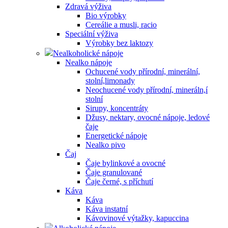
Zdravá výživa
Bio výrobky
Cereálie a musli, racio
Speciální výživa
Výrobky bez laktozy
Nealkoholické nápoje
Nealko nápoje
Ochucené vody přírodní, minerální,
stolní,limonady
Neochucené vody přírodní, mineráln,í
stolní
Sirupy, koncentráty
Džusy, nektary, ovocné nápoje, ledové
čaje
Energetické nápoje
Nealko pivo
Čaj
Čaje bylinkové a ovocné
Čaje granulované
Čaje černé, s příchutí
Káva
Káva
Káva instatní
Kávovinové výtažky, kapuccina