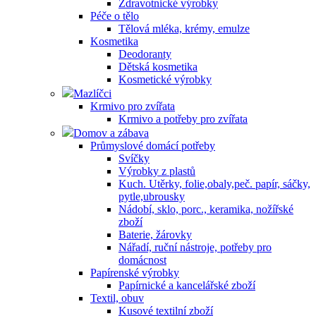
Zdravotnické výrobky
Péče o tělo
Tělová mléka, krémy, emulze
Kosmetika
Deodoranty
Dětská kosmetika
Kosmetické výrobky
Mazlíčci
Krmivo pro zvířata
Krmivo a potřeby pro zvířata
Domov a zábava
Průmyslové domácí potřeby
Svíčky
Výrobky z plastů
Kuch. Utěrky, folie,obaly,peč. papír, sáčky,
pytle,ubrousky
Nádobí, sklo, porc., keramika, nožířské
zboží
Baterie, žárovky
Nářadí, ruční nástroje, potřeby pro
domácnost
Papírenské výrobky
Papírnické a kancelářské zboží
Textil, obuv
Kusové textilní zboží