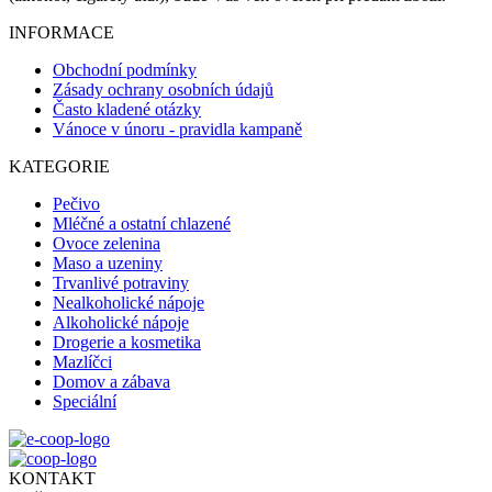
INFORMACE
Obchodní podmínky
Zásady ochrany osobních údajů
Často kladené otázky
Vánoce v únoru - pravidla kampaně
KATEGORIE
Pečivo
Mléčné a ostatní chlazené
Ovoce zelenina
Maso a uzeniny
Trvanlivé potraviny
Nealkoholické nápoje
Alkoholické nápoje
Drogerie a kosmetika
Mazlíčci
Domov a zábava
Speciální
KONTAKT