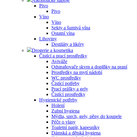
Alkoholické nápoje
Pivo
Pivo
Víno
Víno
Sekty a šumivá vína
Ostatní vína
Lihoviny
Destiláty a likéry
Drogerie a kosmetika
Čistící a prací prostředky
Aviváže
Odstraňovače skvrn a doplňky na praní
Prostředky na mytí nádobí
WC prostředky
Čistící potřeby
Prací prášky a gely
Čistící prostředky
Hygienické potřeby
Holení
Zubní hygiena
Mýdla, sprch, gely, pěny do koupele
Péče o vlasy
Toaletní papír, kapesníky
Dámská a dětská hygiena