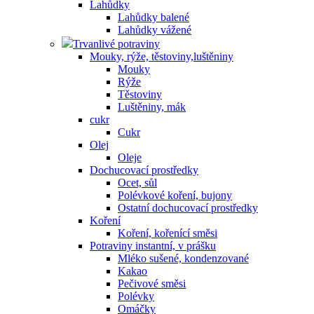
Lahůdky
Lahůdky balené
Lahůdky vážené
Trvanlivé potraviny
Mouky, rýže, těstoviny,luštěniny
Mouky
Rýže
Těstoviny
Luštěniny, mák
cukr
Cukr
Olej
Oleje
Dochucovací prostředky
Ocet, sůl
Polévkové koření, bujony
Ostatní dochucovací prostředky
Koření
Koření, kořenící směsi
Potraviny instantní, v prášku
Mléko sušené, kondenzované
Kakao
Pečivové směsi
Polévky
Omáčky