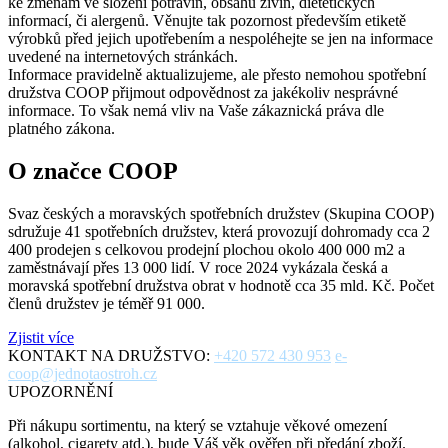
ke změnám ve složení potravin, obsahu živin, dietetických
informací, či alergenů. Věnujte tak pozornost především etiketě
výrobků před jejich upotřebením a nespoléhejte se jen na informace
uvedené na internetových stránkách.
Informace pravidelně aktualizujeme, ale přesto nemohou spotřební
družstva COOP přijmout odpovědnost za jakékoliv nesprávné
informace. To však nemá vliv na Vaše zákaznická práva dle
platného zákona.
O značce COOP
Svaz českých a moravských spotřebních družstev (Skupina COOP)
sdružuje 41 spotřebních družstev, která provozují dohromady cca 2
400 prodejen s celkovou prodejní plochou okolo 400 000 m2 a
zaměstnávají přes 13 000 lidí. V roce 2024 vykázala česká a
moravská spotřební družstva obrat v hodnotě cca 35 mld. Kč. Počet
členů družstev je téměř 91 000.
Zjistit více
KONTAKT NA DRUŽSTVO:
+420 572 430 953
e-
coop@jednotaostroh.cz
UPOZORNĚNÍ
Při nákupu sortimentu, na který se vztahuje věkové omezení
(alkohol, cigarety atd.), bude Váš věk ověřen při předání zboží.