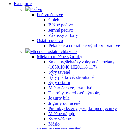
Kategorie
Pečivo
Pečivo čerstvé
Chléb
Běžné pečivo
Jemné pečivo
Zákusky a dorty
Ostatní pečivo
Pekařské a cukrářské výrobky trvanlivé
Mléčné a ostatní chlazené
Mléko a mléčné výrobky
Smetany,šlehačky,zakysané smetany
(1050,1040,1020,118,117)
Sýry tavené
Sýry plátkové, strouhané
Sýry ostatní
Mléko čerstvé, trvanlivé
Tvarohy, tvarohové výrobky
Jogurty bílé
Jogurty ochucené
Pudinky,dezerty,rýže, krupice,tyčinky
Mléčné nápoje
Sýry vážené
Máslo