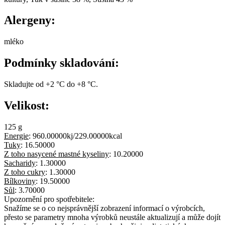
Alergeny:
mléko
Podmínky skladování:
Skladujte od +2 °C do +8 °C.
Velikost:
125 g
Energie
:
960.00000kj/229.00000kcal
Tuky
:
16.50000
Z toho nasycené mastné kyseliny
:
10.20000
Sacharidy
:
1.30000
Z toho cukry
:
1.30000
Bílkoviny
:
19.50000
Sůl
:
3.70000
Upozornění pro spotřebitele:
Snažíme se o co nejsprávnější zobrazení informací o výrobcích,
přesto se parametry mnoha výrobků neustále aktualizují a může dojít