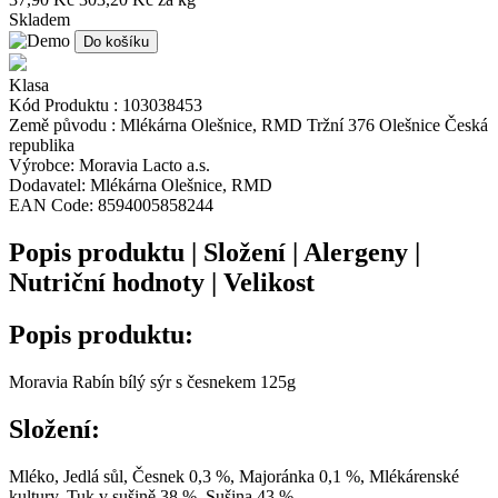
Skladem
Do košíku
Klasa
Kód Produktu :
103038453
Země původu :
Mlékárna Olešnice, RMD Tržní 376 Olešnice Česká
republika
Výrobce:
Moravia Lacto a.s.
Dodavatel:
Mlékárna Olešnice, RMD
EAN Code:
8594005858244
Popis produktu | Složení | Alergeny |
Nutriční hodnoty | Velikost
Popis produktu:
Moravia Rabín bílý sýr s česnekem 125g
Složení:
Mléko, Jedlá sůl, Česnek 0,3 %, Majoránka 0,1 %, Mlékárenské
kultury, Tuk v sušině 38 %, Sušina 43 %